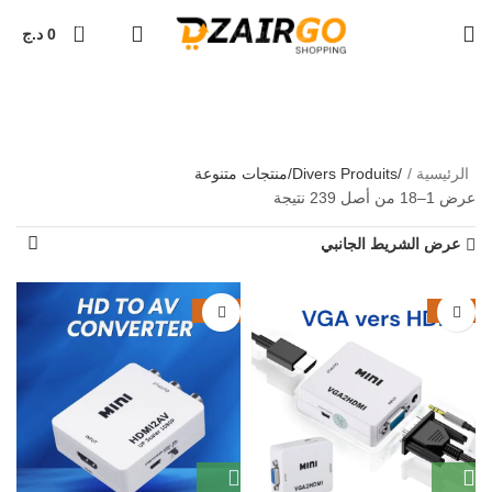
التوصيل 69 ولاية - توصيل 69 يصرف
كل طلبية ثانية معها هدي
0
0
د.ج
Divers Produits/منتجات
متنوعة
الرئيسية
Divers Produits/منتجات متنوعة
عرض 1–18 من أصل 239 نتيجة
عرض الشريط الجانبي
-35%
-30%