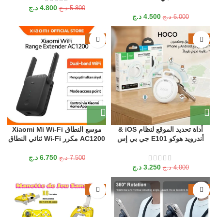
4.800
د.ج
5.800
د.ج
4.500
د.ج
6.000
د.ج
-10%
-19%
أداة تحديد الموقع لنظام iOS &
موسع النطاق Xiaomi Mi Wi‑Fi
أندرويد هوكو E101 جي بي إس
AC1200 مكرر Wi‑Fi ثنائي النطاق
6.750
د.ج
7.500
د.ج
3.250
د.ج
4.000
د.ج
-27%
-24%