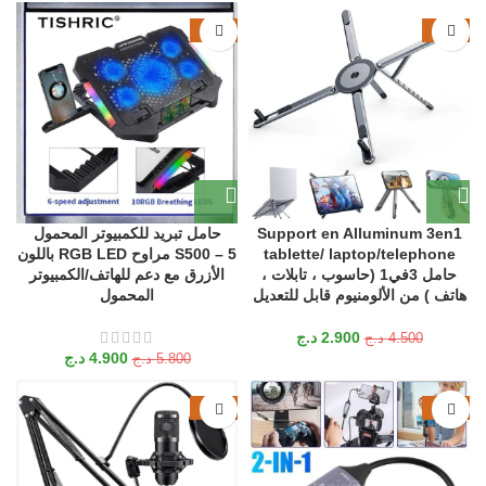
-16%
-36%
Support en Alluminum 3en1
حامل تبريد للكمبيوتر المحمول
tablette/ laptop/telephone
S500 – 5 مراوح RGB LED باللون
حامل 3في1 (حاسوب ، تابلات ،
الأزرق مع دعم للهاتف/الكمبيوتر
هاتف ) من الألومنيوم قابل للتعديل
المحمول
2.900
د.ج
4.500
د.ج
4.900
د.ج
5.800
د.ج
-18%
-26%