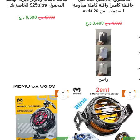
حافظة كاميرا واقية كاملة مقاومة
المحمول S25ultra الخاصة بك
للصدمات, س 26 فائقة
6.500
د.ج
8.000
د.ج
3.400
د.ج
4.000
د.ج
واضح
-19%
-29%