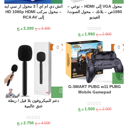
محول VGA إلى HDMI – نوعي –
اتش دي ام اي أ 3 محول ار سي ايه
1080ص – بلانك – محول الصوت/
– محول مركب HD 1080p HDMI
الفيديو
إلى RCA AV
2.200
د.ج
3.400
د.ج
1.950
د.ج
2.800
د.ج
-39%
-25%
G-SMART PUBG w11 PUBG
Mobile Gamepad
دعم الميكروفون بلا فيل / ربطة
عنق عالمية
1.500
د.ج
2.000
د.ج
2.750
د.ج
4.500
د.ج