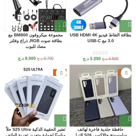
بطاقة التقاط فيديو USB HDMI 4K
مجموعة ميكروفون BM800 مع
3.0 مع USB-C
بطاقة صوت RGB, ذراع وفلتر
مضاد للبوب
8.000
د.ج
3.350
د.ج
9.700
د.ج
4.500
د.ج
-19%
-15%
حافظة جلدية فاخرة لهاتف
تعتبر الحقيبة الذكية S25 Ultra حلاً
سامسونج جالاكسي S26 الترا,
مناسبًا لحماية وتعزيز تجربة الهاتف