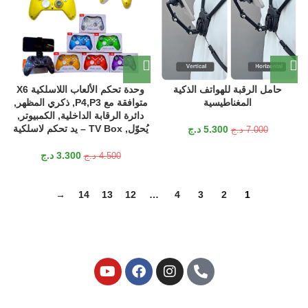
حامل الرقبة للهواتف الذكية
وحدة تحكم الألعاب اللاسلكية X6
المغناطيسية
متوافقة مع P4,P3, ذكري المظهر,
دائرة الرقابة الداخلية, الكمبيوتر,
يُحوّل, TV Box – يد تحكم لاسلكية
5.300
د.ج
7.000
د.ج
3.300
د.ج
4.500
د.ج
→
14
13
12
…
4
3
2
1