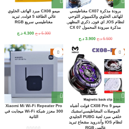
برودة مذكرة CX07 مغناطيسي
ميمو CX08 مبرد الهاتف الخلوي
للهاتف الخلوي والكمبيوتر اللوحي
عالي الطاقة 5 فولت, تبريد
لنظام IOS, اي فون, ذكري المظهر,
مغناطيسي سريع RGB
مذكرة مبرودة المحمول CX 07
4.300
د.ج
5.300
د.ج
3.900
د.ج
5.500
د.ج
-17%
-25%
ميمو CX08 Pro 9 فولت أشباه
Xiaomi Mi Wi‑Fi Repeater Pro
الموصلات المغناطيسي/مشبك
300 معزز شبكة Wi-Fi ميجابت في
خلفي مبرد لعبة PUBG الجليدي
الثانية
لنظام IOS وأندرويد مشعاع تبريد
عالمي RGB