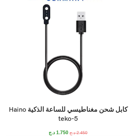
كابل شحن مغناطيسي للساعة الذكية Haino
teko-5
1.750
د.ج
2.450
د.ج