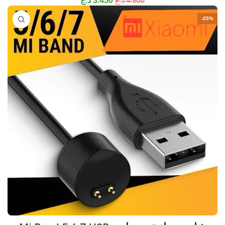
3.450
د.ج
4.500
د.ج
-25%