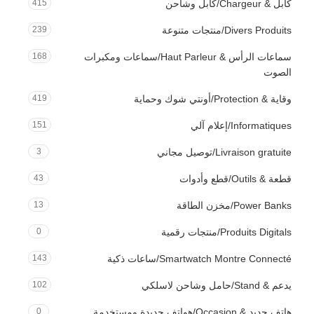
كابل & Chargeur/كابل وشاحن
415
Divers Produits/منتجات متنوعة
239
سماعات الرأس & Haut Parleur/سماعات ومكبرات
168
الصوت
وقاية & Protection/أونتي شوك وحماية
419
Informatiques/إعلام آلي
151
Livraison gratuite/توصيل مجاني
3
قطعة & Outils/قطع وأدوات
43
Power Banks/مخزن الطاقة
13
Produits Digitals/منتجات رقمية
0
Smartwatch Montre Connecté/ساعات ذكية
143
يدعم & Stand/حامل وشاحن لاسلكي
102
هاتف جديد & Occasion/هواتف جديدة ومستخدمة
0