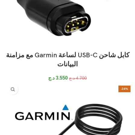
كابل شاحن USB-C لساعة Garmin مع مزامنة
البيانات
3.550
د.ج
4.700
د.ج
-24%