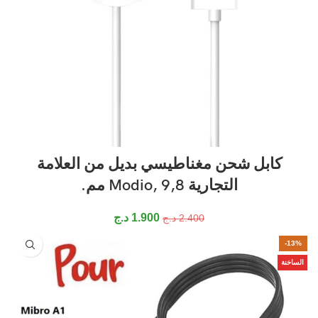
كابل شحن مغناطيسي بديل من العلامة
التجارية Modio, 9,8 مم.
1.900
د.ج
2.400
د.ج
-13%
الساخنة