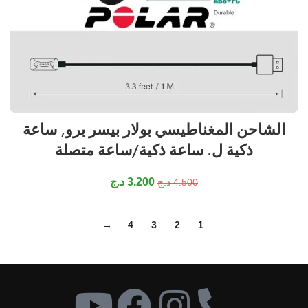
الشاحن المغناطيسي بولار بيسر برو, ساعة
ذكية ل. ساعة ذكية/ساعة متصلة
3.200
د.ج
4.500
د.ج
→
4
3
2
1