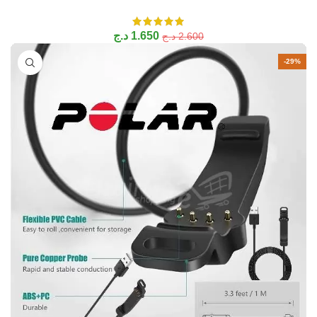
1.650
د.ج
2.600
د.ج
-29%