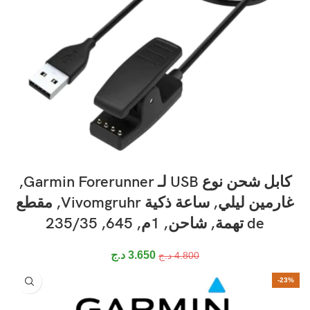
كابل شحن نوع USB لـ Garmin Forerunner,
غارمين ليلي, ساعة ذكية Vivomgruhr, مقطع
de تهمة, شاحن, 1م, 645, 235/35
3.650
د.ج
4.800
د.ج
-23%