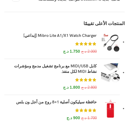
المنتجات الأعلى تقييمًا
Mibro Lite A1/X1 Watch Charger [إبداعي]
1.750
د.ج
2.000
د.ج
كابل MIDI/USB مع برنامج تشغيل مدمج ومؤشرات
نشاط MIDI لكل منفذ.
1.800
د.ج
2.800
د.ج
حافظة سيليكون أصلية 1+8 روج من أجل ون بلس
900
د.ج
1.700
د.ج