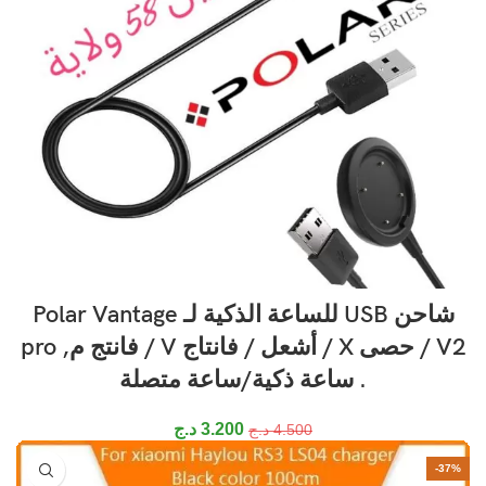
شاحن USB للساعة الذكية لـ Polar Vantage
V2 / حصى X / أشعل / فانتاج V / فانتج م, pro
. ساعة ذكية/ساعة متصلة
3.200
د.ج
4.500
د.ج
-37%