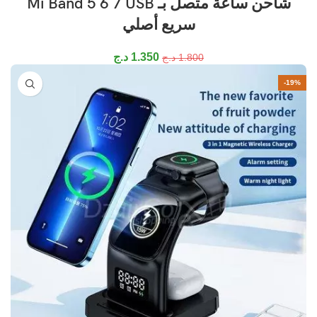
شاحن ساعة متصل بـ Mi Band 5 6 7 USB
سريع أصلي
1.350
د.ج
1.800
د.ج
-19%