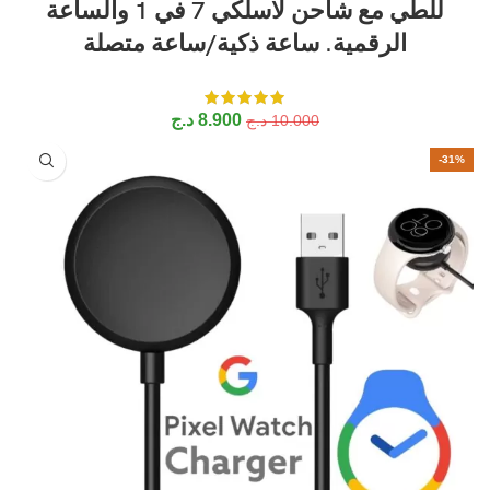
للطي مع شاحن لاسلكي 7 في 1 والساعة
الرقمية. ساعة ذكية/ساعة متصلة
8.900
د.ج
10.000
د.ج
-31%