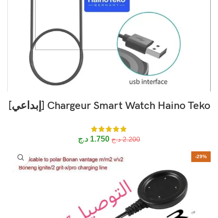
Chargeur Smart Watch Haino Teko [إبداعي]
1.750
د.ج
2.200
د.ج
-29%