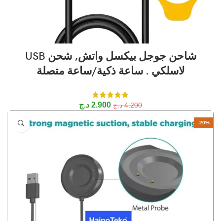
شاحن جوجل بيكسل واتش, شحن USB
لاسلكي . ساعة ذكية/ساعة متصلة
2.900
د.ج
4.200
د.ج
-20%