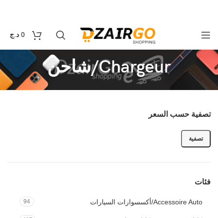
التوصيل 69 ولاية - توصيل 69 يصرف
كل طلبية ثانية
0
0
د.ج
Chargeur/شاحن
تصفية حسب السعر
تصفية
فئات
Accessoire Auto/أكسسوارات السيارات
94