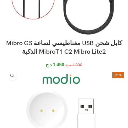
كابل شحن USB مغناطيسي لساعة Mibro GS
MibroT1 C2 Mibro Lite2 الذكية
1.450
د.ج
1.900
د.ج
-21%