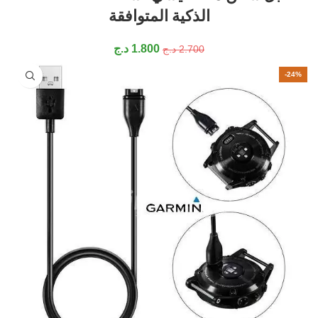
الذكية المتوافقة
1.800
د.ج
2.700
د.ج
-24%