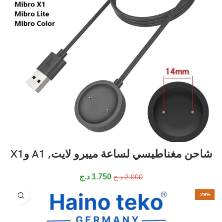
شاحن مغناطيسي لساعة ميبرو لايت, A1 وX1
1.750
د.ج
2.000
د.ج
-29%