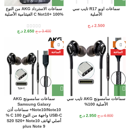
سماعات اوبو R17 تايب سي
سماعات الاسترداد AKG من النوع
الأصلية
C Not10+ 100% الفيتنامية الأصلية
2.500
د.ج
2.650
د.ج
3.400
د.ج
-39%
-39%
الساخنة
الساخنة
سماعات سامسونج AKG تايب سي
سماعات سامسونج AKG
الأصلية 100%
Samsung Galaxy
Note10/Note10+ سماعات أذن
USB-C واجهة من النوع C 100 %
2.950
د.ج
4.800
د.ج
أصلي لهاتف S20 S20+ Note10
plus Note 9