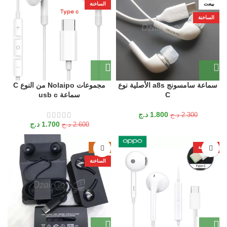
بيعت
الساخنة
الساخنة
سماعة سامسونج a8s الأصلية نوع
مجموعات Nolaipo من النوع C
C
سماعة usb c
1.800
د.ج
2.300
د.ج
1.700
د.ج
2.600
د.ج
الساخنة
-22%
الساخنة