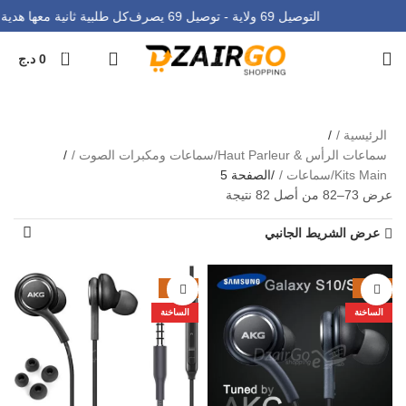
التوصيل 69 ولاية - توصيل 69 يصرف
كل طلبية ثانية معها هدي
0
0
د.ج
Kits Main/سماعات
الرئيسية
سماعات الرأس & Haut Parleur/سماعات ومكبرات الصوت
Kits Main/سماعات
الصفحة 5
عرض 73–82 من أصل 82 نتيجة
عرض الشريط الجانبي
-13%
-44%
الساخنة
الساخنة