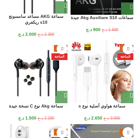
سماعة AKG مساعد سامسونج
سماعات Akg Auxiliare S10 جيدة
s10 ريكفري
900
د.ج
1.600
د.ج
2.000
د.ج
2.300
د.ج
-32%
-12%
الساخنة
الساخنة
سماعة هواوي أصلية نوع c
سماعة Akg نوع C نسخة جيدة
2.650
د.ج
1.500
د.ج
3.000
د.ج
2.200
د.ج
-35%
-22%