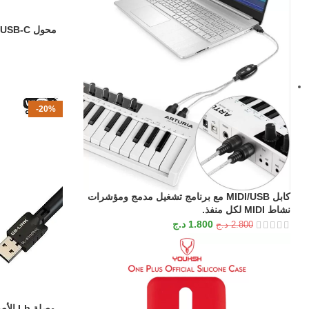
إضافة إلى السلة
-20%
كابل MIDI/USB مع برنامج تشغيل مدمج ومؤشرات
نشاط MIDI لكل منفذ.
1.800
د.ج
2.800
د.ج
إضافة إلى السلة