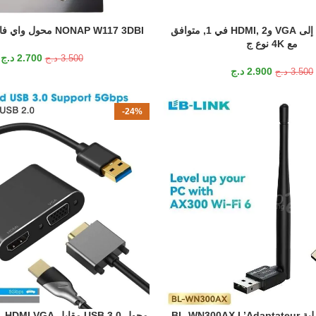
محول USB-C إلى VGA وHDMI, 2 في 1, متوافق
NONAP W117 3DBI محول واي فاي ثنائي النطاق
إضافة إلى السلة
مع 4K نوع ج
2.700
د.ج
3.500
د.ج
2.900
د.ج
3.500
د.ج
-24%
وصلة Lb الأصلية BL-WN300AX L’Adaptateur
إضافة إلى السلة