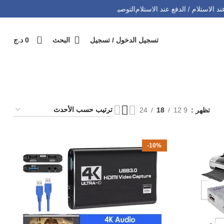
ع عند الاستلام / الدفع عند الاستلام
التوصيل 69 ولاية - توصيل 69 يصرف
كل طلبي
0
تسجيل الدخول / تسجيل
البحث
0
د.ج
تظهر
9 12
18
24
-10%