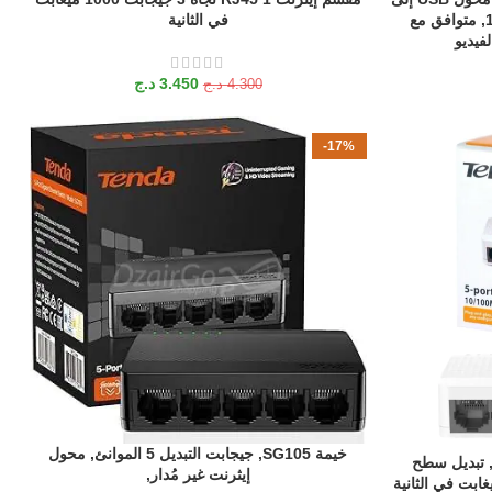
VGA HDMI, إخراج مزامنة 1080p, متوافق مع
في الثانية
3.450
د.ج
4.300
د.ج
-17%
خيمة SG105, جيجابت التبديل 5 الموانئ, محول
إضافة إلى السلة
Tenda  الموانئ, تبديل سطح
إيثرنت غير مُدار,