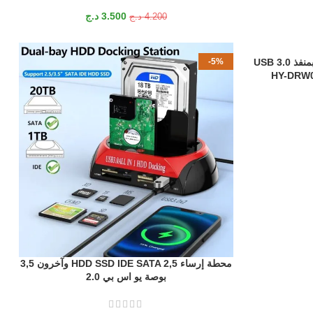
3.500
د.ج
4.200
د.ج
ناسخ أقراص DVD خارجي محمول بمنفذ USB 3.0
-5%
محطة إرساء HDD SSD IDE SATA 2,5 وآخرون 3,5
إضافة إلى السلة
بوصة يو اس بي 2.0