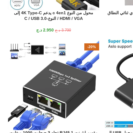
محول من النوع c 4en1 يدعم 4K Type-C إلى
إضافة إلى السلة
HDMI / VGA / النوع-C / USB 3.0
2.950
د.ج
3.700
د.ج
-20%
محول USB 3.0 مقابل HDMI VGA, محول USB إلى
مقسم إيثرنت RJ45 1 تجاه 3 جيجابت 1000 ميغابت
إضافة إلى السلة