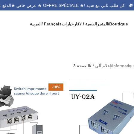
دية 🎁 - كل طلب ثاني مع هدية !
🔥 OFFRE SPÉCIALE 🔥 عرض خاص 🔥
الدف
Boutique/المتجر
القضية / لافار
خيارات
Français /
العربية
Informa/إعلام آلي
Informati/إعلام آلي
الصفحة 3
-18%