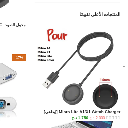
المنتجات الأعلى تقييمًا
محول الصوت DAC بلوتوث 5.0 محوري إلى التناظرية
إضافة إلى السلة
-17%
Mibro Lite A1/X1 Watch Charger [إبداعي]
1.750
د.ج
2.000
د.ج