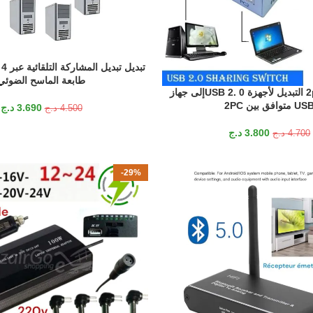
إضافة إلى السلة
طابعة الماسح الضوئي
التبديل -2ports التبديل لأجهزة USB 2. 0إلى جهاز
U متوافق بين 2PC
3.690
د.ج
4.500
د.ج
3.800
د.ج
4.700
د.ج
-29%