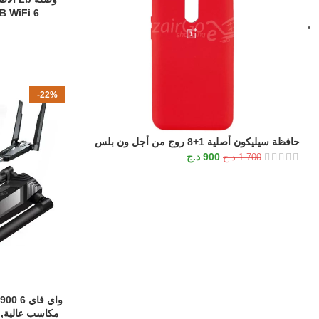
USB WiFi 6 أداء عالي مع هو
-22%
حافظة سيليكون أصلية 1+8 روج من أجل ون بلس
900
د.ج
1.700
د.ج
إضافة إلى السلة
مكاسب عالية, متوا