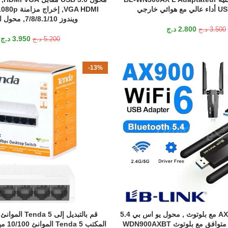
ائي خارجي
ويندوز 7/8/8.1/10, محول الفيديو
2.800
د.ج
3.500
د.ج
3.950
د.ج
5.200
د.ج
-13%
واي فاي AX900 6 مع بلوتوث , محول يو اس بي 5.4
قم بالتبديل إلى 5
إضافة إلى السلة
فق مع بلوتوث WDN900AXBT
المكتب Tenda 5 الموانئ 10/100 ميغابت في الثانية