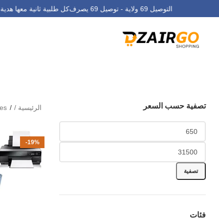
التوصيل 69 ولاية - توصيل 69 يصرف
كل طلبية ثانية معها ه
tiques
تصفية حسب السعر
الرئيسية
ques
-19%
تصفية
فئات