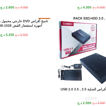
4.300
د.ج
2.600
د.ج
5.500
د.ج
3.000
د.ج
-19%
إضافة إلى السلة
أجهزة استشعار القش HY-DRW08-1028
5.250
د.ج
6.500
د.ج
2.500
د.ج
3.500
د.ج