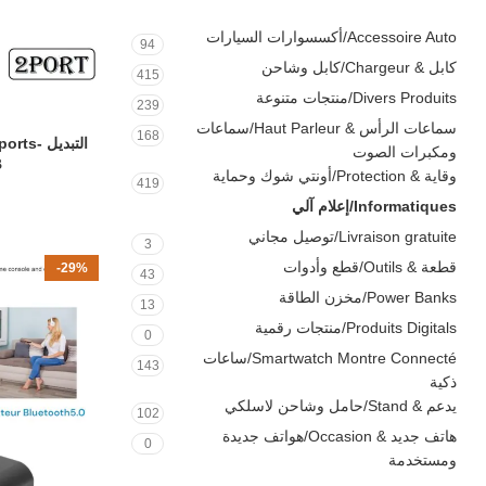
Accessoire Auto/أكسسوارات السيارات
94
كابل & Chargeur/كابل وشاحن
415
Divers Produits/منتجات متنوعة
239
سماعات الرأس & Haut Parleur/سماعات
168
إضافة إلى السلة
ومكبرات الصوت
SB
وقاية & Protection/أونتي شوك وحماية
419
Informatiques/إعلام آلي
151
Livraison gratuite/توصيل مجاني
3
قطعة & Outils/قطع وأدوات
-29%
43
Power Banks/مخزن الطاقة
13
Produits Digitals/منتجات رقمية
0
Smartwatch Montre Connecté/ساعات
143
ذكية
يدعم & Stand/حامل وشاحن لاسلكي
102
هاتف جديد & Occasion/هواتف جديدة
0
ومستخدمة