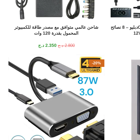
– 100دبليو – 8 نصائح
شاحن عالمي متوافق مع مصدر طاقة للكمبيوتر
إضافة إلى السلة
المحمول بقدرة 120 وات
2.350
د.ج
2.800
د.ج
-20%