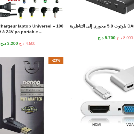
Chargeur laptop Universel
إضافة إلى السلة
V à 24V pc portable
– 12
5.700
د.ج
8.000
د.ج
3.200
د.ج
4.500
د.ج
-23%