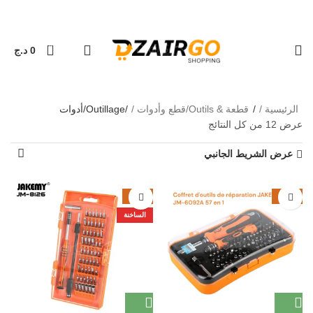
التوصيل 69 ولاية - توصيل 69 يصرف
كل طلبية ثانية معها هدي
0
0
د.ج
Outillage/أدوات
الرئيسية
قطعة & Outils/قطع وأدوات
Outillage/أدوات
عرض ⁦12⁩ من كل النتائج
عرض الشريط الجانبي
-41%
-46%
الساخنة