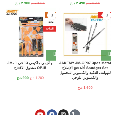
2.490
د.ج
2.300
د.ج
4.200
د.ج
3.100
د.ج
الساخنة
-25%
بيعت
الساخنة
JAKEMY JM-OP07 3pcs Metal
جاكيمي جاكيمي 13 في 1 JM-
Spudger Set أداة فتح الإصلاح
OP15 صندوق الافتتاح
للهواتف الذكية والكمبيوتر المحمول
والكمبيوتر اللوحي
900
د.ج
1.200
د.ج
1.600
د.ج