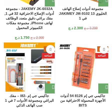
مجموعة أدوات إصلاح الهاتف
JAKEMY JK-6032A - مجموعة
الخليوي JAKIMEY JM-9102 13
أدوات الإصلاح الاحترافية 32 في 1,
في 1
مفك براغي دقيق متعدد الوظائف
لهاتف iPhone, مجموعة مفكات
الكمبيوتر المحمول
2.300
د.ج
3.299
د.ج
1.750
د.ج
2.300
د.ج
-26%
-41%
الساخنة
الساخنة
جاكيمي جي إم 8126 54 أدوات
جاكيمي جي إم -I82 – مفك
الأجهزة المحمولة الاحترافية من
البراغي ومجموعة الأدوات 7 في 1
BITS
صب الهاتف الذكي