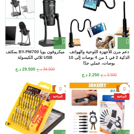
دعم مرن للأجهزة اللوحية والهواتف
ميكروفون بويا BY-PM700 بمكثف
الذكية 2 في 1 من 4 بوصات إلى 10
USB ثلاثي الكبسولة
بوصات، عملي جدًا
29.500
د.ج
34.500
د.ج
2.250
د.ج
3.500
د.ج
-24%
-30%
الساخنة
الساخنة