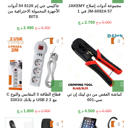
مجموعة أدوات إصلاح JAKEMY
جاكيمي جي إم 8126 54 أدوات
JM-6092A 57 في 1
الأجهزة المحمولة الاحترافية من
BITS
2.700
د.ج
5.000
د.ج
2.490
د.ج
4.200
د.ج
-36%
-25%
كماشة العقص من دي لينك إن تي
قطاع الطاقة 3 المقابس والنوع C
سي-001
مع 2 USB 2 م بلانك 3301U
4.500
د.ج
1.800
د.ج
6.000
د.ج
2.800
د.ج
-14%
-36%