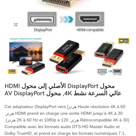
اضغط ل
محول DisplayPort الأصلي إلى محول HDMI
عالي السرعة نشط 4K, محول AV DisplayPort
60 هرتز]
Haute résolution 4K à
Cet adaptateur DisplayPort vers
HDMI prend en charge une sortie HDMI jusqu’à 4K à
30 هرتز.
(
30 هرتز, 2
Rétrocompatible 4K à
120 هرتز).
Hz et 1080p à
60
K à
Compatible avec les formats audio DTS-HD Master Audio et
Dolby TrueHD
,
et prend en charge les formats numériques
7.1,