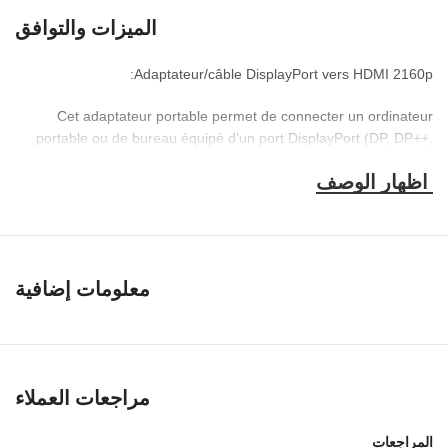
الميزات والتوافق
:
Adaptateur/câble DisplayPort vers HDMI 2160p
Cet adaptateur portable permet de connecter un ordinateur
portable ou de bureau équipé d’un port DisplayPort
(
DP
,
DP++
,
DisplayPort++
)
à un téléviseur HD
,
un moniteur ou un projecteur
Un câble HDMI
.
doté d’une entrée HDMI
(تباع منفصلة)
est requis
.
Il transmet un signal audio et vidéo haute définition de votre
ordinateur vers un téléviseur HD pour le streaming vidéo ou les
jeux
.
Connectez et configurez votre moniteur pour un bureau
معلومات إضافية
.
étendu ou un affichage en miroir
Il prend en charge la résolution Ultra HD 4K à 30 Hz
(3840
x
2160
)
et les canaux audio numériques non compressés
7.1, 5.1
أو 2.
مراجعات العملاء
Les connecteurs plaqués or résistent à la corrosion
,
offrent une
.
grande durabilité et améliorent la transmission du signal
المراجعات