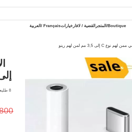
 هدية 🎁 - كل طلب ثاني مع هدية !
🔥 OFFRE SPÉCIALE 🔥 عرض خاص 🔥
ال
Boutique/المتجر
القضية / لافار
خيارات
Français /
العربية
لهم نوع C إلى 3,5 مم لمن لهم رينو
إلى 3,5 مم لمن له
.800