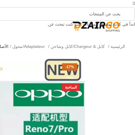
التوصيل 69 ولاية - توصيل 69 يصرف
كل طلبية ثانية معها
ابدأ في كتابة لمعرفة المنتجات التي كنت تبحث عن.
الرئيسية
كابل & Chargeur/كابل وشاحن
Adaptateur/محول
الأصلي ممن 
-17%
بيعت
الساخنة