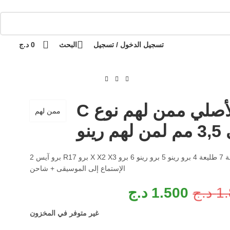
دفع عند الاستلام / الدفع عند الاستلام
التوصيل 69 ولاية - توصيل 69 يصرف
كل طلب
0
تسجيل الدخول / تسجيل
البحث
0
د.ج
الأصلي ممن لهم نوع C
ممن لهم
م رينو
8 طليعة 7 طليعة 4 برو رينو 5 برو رينو 6 برو X X2 X3 برو R17 برو آيس 2
الإستماع إلى الموسيقى + شاحن
1
د.ج
1.500
د.ج
غير متوفر في المخزون