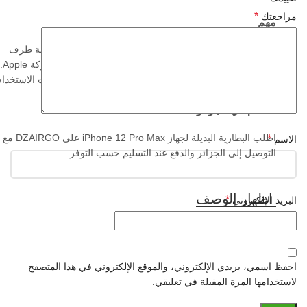
*
مراجعتك
مهم
هذه البطارية عبارة عن قطعة بديلة متميزة تم تصنيعها بواسطة طرف
ثالث. لم يتم تقديمها كبطارية تم تصنيعها مباشرة بواسطة شركة Apple.
قد يختلف الأداء الفعلي حسب حالة الهاتف, الإعدادات وعادات الاستخدام
النظام في الجزائر
اطلب البطارية البديلة لجهاز iPhone 12 Pro Max على DZAIRGO مع
*
الاسم
التوصيل إلى الجزائر والدفع عند التسليم حسب التوفر.
*
البريد الإلكتروني
احفظ اسمي، بريدي الإلكتروني، والموقع الإلكتروني في هذا المتصفح
لاستخدامها المرة المقبلة في تعليقي.