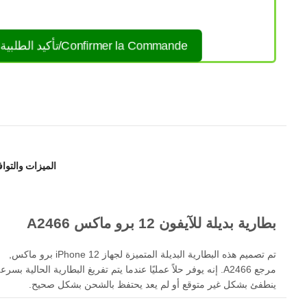
Confirmer la Commande/تأكيد الطلبية
الميزات والتوا
بطارية بديلة للآيفون 12 برو ماكس A2466
تم تصميم هذه البطارية البديلة المتميزة لجهاز iPhone 12 برو ماكس,
مرجع A2466. إنه يوفر حلاً عمليًا عندما يتم تفريغ البطارية الحالية بسرع
ينطفئ بشكل غير متوقع أو لم يعد يحتفظ بالشحن بشكل صحيح.