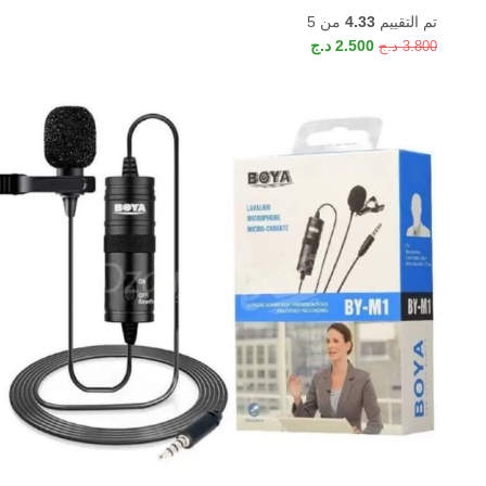
تم التقييم
4.33
من 5
2.500
د.ج
3.800
د.ج