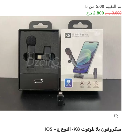
تم التقييم
5.00
من 5
2.800
د.ج
3.800
د.ج
ميكروفون بلا بلوتوث K8- النوع ج – IOS