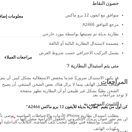
حصون النقاط
متوافق مع ايفون 12 برو ماكس
معلومات إضاف
مرجع التوافق A2466
بطارية بديلة تم تصنيعها بواسطة مورد خارجي
مصممة لاستبدال البطارية البالية أو التالفة
يشمل التركيب الاحترافي حسب شروط العرض
مراجعات العملاء
متى يتم استبدال البطارية ?
قد يكون الاستبدال ضروريًا عندما ينخفض ​​​​الاستقلالية بشكل كبير, أن يتم
المراجعات
إيقاف تشغيل الهاتف بينما لا يزال هناك بعض الشحن المتبقي, أن يصبح
الشحن بطيئًا بشكل غير طبيعي أو أن البطارية تظهر منتفخة.
لا توجد مراجعات بعد.
التثبيت الموصى به
كن أول من يقيم “بطارية بديلة للآيفون 12 برو ماكس A2466”
يتطلب استبدال بطارية iPhone الأدوات والاحتياطات المناسبة. يوصى ب
*
لن يتم نشر عنوان بريدك الإلكتروني.
الحقول الإلزامية مشار إليها بـ
يتم التثبيت بواسطة فني مؤهل لتجنب تلف الشاشة, الكابلات الداخلية أو
مكونات الهاتف.
*
تقييمك