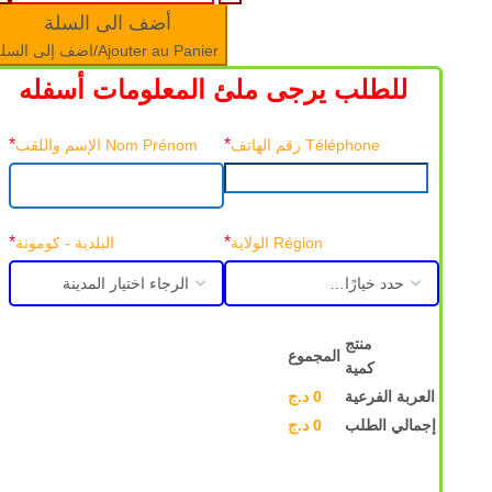
أضف الى السلة
Ajouter au Panier/اضف إلى السلة
للطلب يرجى ملئ المعلومات أسفله
*
*
Téléphone رقم الهاتف
Nom Prénom الإسم واللقب
*
*
Région الولاية
البلدية - كومونة
منتج
المجموع
كمية
العربة الفرعية
0
د.ج
إجمالي الطلب
0
د.ج