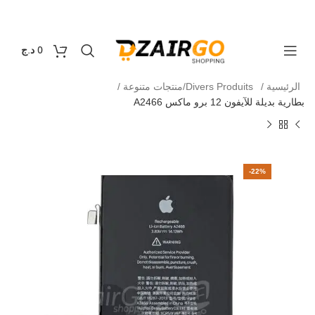
التوصيل 69 ولاية - توصيل 69 يصرف
كل طلبية ثانية معها 
0
0
د.ج
الرئيسية
Divers Produits/منتجات متنوعة
بطارية بديلة للآيفون 12 برو ماكس A2466
-22%