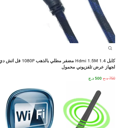
كابل Hdmi 1.5M 1.4 مضفر مطلي بالذهب 1080P فل اتش 
لجهاز عرض تلفزيوني محمول
500
د.ج
750
د.ج