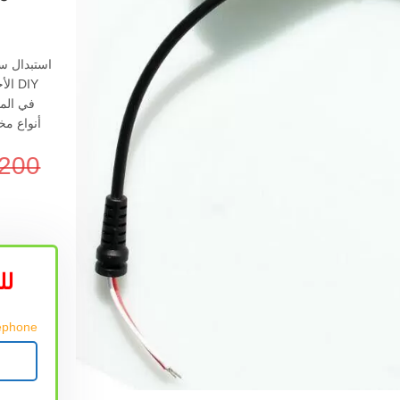
استبدال سل
DIY 
في المن
أنواع مخ
.200
لل
Téléphone رقم