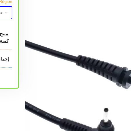
Région الولاية
منتج
كمية
إجما