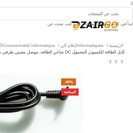
التوصيل 69 ولاية - توصيل 69 يصرف
كل طلبية ثانية معها
ابدأ في كتابة لمعرفة المنتجات التي كنت تبحث عن.
الرئيسية
Informatiques/إعلام آلي
Consommable Informatique/أدوات إعلام آلي
كابل الطاقة للكمبيوتر المحمول DC شاحن الطاقة, موصل مقبس طرفي مع سلك/كابل لجهاز ASUS Samsung TIV Smart PC Pro
-46%
الساخنة