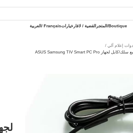
 هدية 🎁 - كل طلب ثاني مع هدية !
🔥 OFFRE SPÉCIALE 🔥 عرض خاص 🔥
ال
Boutique/المتجر
القضية / لافار
خيارات
Français /
العربية