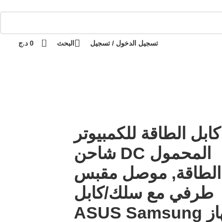
دفع عند الاستلام / الدفع عند الاستلام
التوصيل 69 ولاية - توصيل 69 يصرف
كل طلب
0
تسجيل الدخول / تسجيل
البحث
0
د.ج
كابل الطاقة للكمبيوتر
المحمول DC شاحن
الطاقة, موصل مقبس
طرفي مع سلك/كابل
لجهاز ASUS Samsung