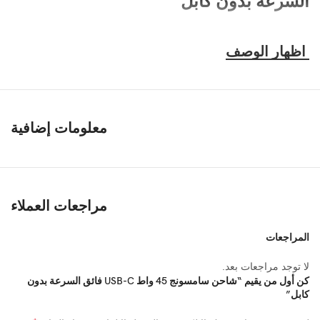
السرعة بدون كابل
Ce chargeur USB-C 45W est conçu pour recharger rapidement
les smartphones
,
tablettes et appareils Samsung compatibles
avec la technologie Super Fast Charging
.
Il est vendu sans câble
,
ce qui vous permet d’utiliser un câble USB-C adapté à votre
.
appareil
معلومات إضافية
حصون النقاط
Puissance maximale jusqu’à 45W selon compatibilité
منفذ USB-C للشحن السريع
Compatible avec Samsung Super Fast Charging
2.0 اعتمادا على
مراجعات العملاء
النموذج
Convient aux smartphones et tablettes Samsung compatibles
المراجعات
Format pratique pour la maison
, المكتب والسفر
Vendu sans câble USB-C
لا توجد مراجعات بعد.
Recharge rapide 45W
كن أول من يقيم “شاحن سامسونج 45 واط USB-C فائق السرعة بدون
كابل”
Pour bénéficier de la puissance maximale jusqu’à 45W
,
votre