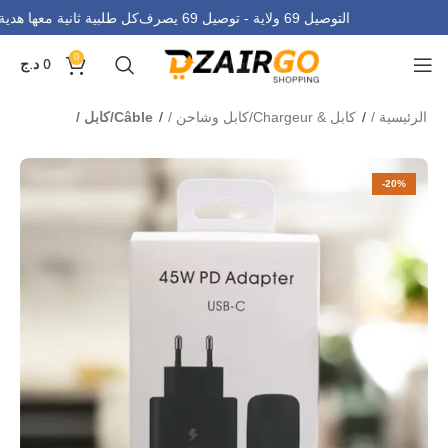
التوصيل 69 ولاية - توصيل 69 يصرف
كل طلبية ثانية معها هد
0
0
د.ج
الرئيسية
كابل & Chargeur/كابل وشاحن
Câble/كابل
-20%