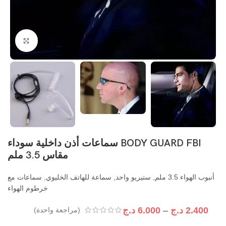
اضغط ل
BODY GUARD FBI سماعات أذن داخلية سوداء
مقاس 3.5 ملم
أنبوب الهواء 3.5 ملم, ستيريو واحد, سماعة للهاتف الخليوي, سماعات مع
خرطوم الهواء
2.400
د.ج
–
6.000
د.ج
(مراجعة واحدة)