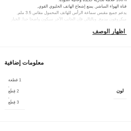
قناة الهواء المباشر, يمنع إشعاع الهاتف الخليوي القوي,
يدعم جميع مقبس سماعة الرأس للهاتف المحمول مقاس 3.5 ملم,
ميكروفون مدمج, وبالتالي فإن الجانب الآخر سيكون واضحا جدا, الخيار
الأول لسماعة الهاتف
وداعا لخط التحويل, متوافق مع جميع الهواتف المحمولة, تبديل العتاد.
يمكنك النقر فوق زر للرد على الهاتف
معلومات إضافية
1 قطعة
,
لون
2 قِطَع
,
3 قِطَع