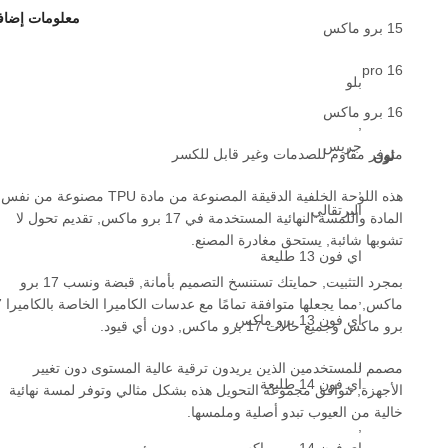
معلومات إضاف
15 برو ماكس
16 pro
بلو
16 برو ماكس
,
جريس
متوفر مقاوم للصدمات وغير قابل للكسر
لون
,
هذه اللوحة الخلفية الدقيقة المصنوعة من مادة TPU مصنوعة من نفس
البرتقالي
المادة واللمسة النهائية المستخدمة في 17 برو ماكس, تقديم تحول لا
تشوبها شائبة, يستحق مغادرة المصنع.
اي فون 13 طليعة
بمجرد التثبيت, حمايتك تستنسخ التصميم بأمانة, قبضة ونسب 17 برو
,
ماكس, مما
اي فون 13 برو ماكس
برو ماكس وجميع حالات 17 برو ماكس, دون أي قيود.
,
مصمم للمستخدمين الذين يريدون ترقية عالية المستوى دون تغيير
اي فون 14 طليعة
الأجهزة, تتوافق مجموعة التحويل هذه بشكل مثالي وتوفر لمسة نهائية
خالية من العيوب تبدو أصلية وملمسها.
,
اي فون 14 برو ماكس