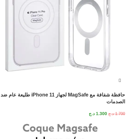
حافظة شفافة مع MagSafe لجهاز iPhone 11 طليعة عام ضد
الصدمات
1.300
د.ج
1.700
د.ج