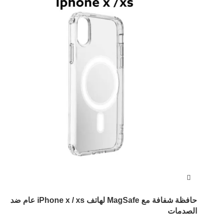
حافظة شفافة مع MagSafe لهاتف iPhone x / xs عام ضد
الصدمات