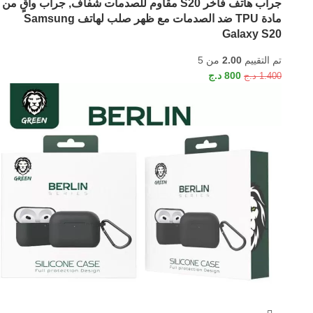
جراب هاتف فاخر S20 مقاوم للصدمات شفاف, جراب واقٍ من
مادة TPU ضد الصدمات مع ظهر صلب لهاتف Samsung
Galaxy S20
تم التقييم
2.00
من 5
800
د.ج
1.400
د.ج