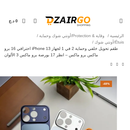
التوصيل 69 ولاية - توصيل 69 يصرف
كل طلبية ثا
0
0
د.ج
الرئيسية
وقاية & Protection/أونتي شوك وحماية
Étuis/أونتي شوك
طقم تحويل خلفي وحماية 2 في 1 لجهاز iPhone 13 احترافي 16 برو
ماكس برو ماكس – انظر 17 بورصة برو ماكس 3 الألوان
-48%