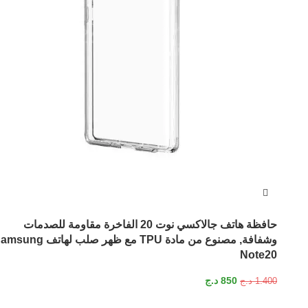
حافظة هاتف جالاكسي نوت 20 الفاخرة مقاومة للصدمات
وشفافة, مصنوع من مادة TPU مع ظهر صلب لهاتف g
Note20
850
د.ج
1.400
د.ج