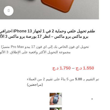
اضغ
برو ماكس برو ماكس – انظر 17 بورصة برو ماكس 3 الألوان
تحويل اي فون الخاص بك إلى اي فون 17 يبدو  Max
مجموعة التحويل الأكثر واقعية على الإطلاق. 3 الألوان
1.550
د.ج
–
1.750
د.ج
تم التقييم بـ
5.00
من 5 بناءً على تقييم
2
من العملاء
(مراجعتين)