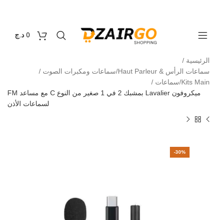
التوصيل 69 ولاية - توصيل 69 يصرف
كل طلبية ثاني
0
0
د.ج
الرئيسية
سماعات الرأس & Haut Parleur/سماعات ومكبرات الصوت
Kits Main/سماعات
ميكروفون Lavalier بمشبك 2 في 1 صغير من النوع C مع مساعد FM
لسماعات الأذن
-30%