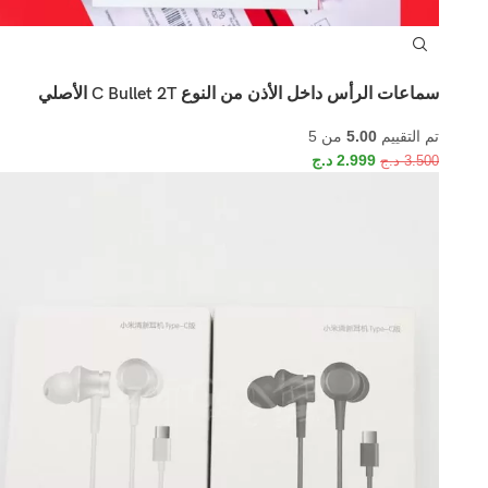
سماعات الرأس داخل الأذن من النوع C Bullet 2T الأصلي
تم التقييم
5.00
من 5
2.999
د.ج
3.500
د.ج