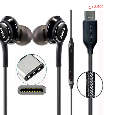
2.500
د.ج