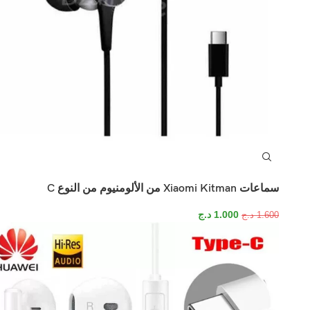
سماعات Xiaomi Kitman من الألومنيوم من النوع C
1.000
د.ج
1.600
د.ج