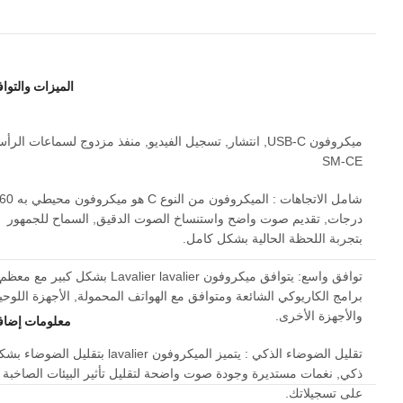
الميزات والتوا
ميكروفون USB-C, انتشار, تسجيل الفيديو, منفذ مزدوج لسماعات الرأ
SM-CE
شامل الاتجاهات : الميكروفون من النوع C ه
درجات, تقديم صوت واضح واستنساخ الصوت الدقيق, السماح للجمهور
بتجربة اللحظة الحالية بشكل كامل.
توافق واسع: يتوافق ميكروفون Lavalier lavalier بشكل كبير مع معظم
برامج الكاريوكي الشائعة ومتوافق مع الهواتف المحمولة, الأجهزة اللوحي
والأجهزة الأخرى.
معلومات إضاف
تقليل الضوضاء الذكي : يتميز الميكروفون lavalier بتقليل الضوضا
ذكي, نغمات مستديرة وجودة صوت واضحة لتقليل تأثير البيئات الصاخبة
على تسجيلاتك.