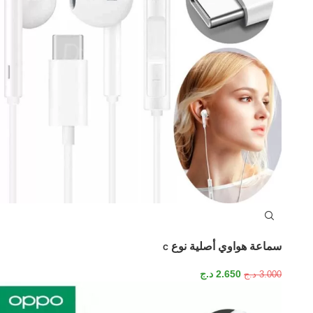
سماعة هواوي أصلية نوع c
2.650
د.ج
3.000
د.ج