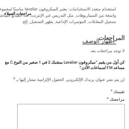
استخدام متعدد الاستخدامات: يعتبر الميكروفون lavalier مناسبًا 
مراجعات العملاء
واسعة من السيناريوهات, مثل التدريس عبر الإنترنت, بث الفيديو المباشر
تسجيل المقابلات, المؤتمرات الإذاعية, يظهر التسجيل, إلخ.
المراجعات
لا توجد مراجعات بعد.
كن أول من يقيم “ميكروفون Lavalier بمشبك 2 في 1 صغير من النوع C مع
مساعد FM لسماعات الأذن”
*
لن يتم نشر عنوان بريدك الإلكتروني.
الحقول الإلزامية مشار إليها بـ
*
تقييمك
*
مراجعتك