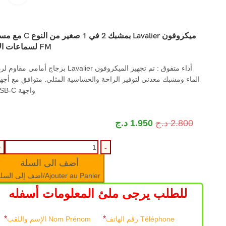
ميكروفون Lavalier بمشبك 2 في 1 صغير 
FM لسماعات الأذن
أداء متفوق : تم تجهيز الميكروفون Lavalier بزجاج أمامي مقاوم
الماء ومشبك معدني لتوفير الراحة والحساسية المثلى. متوافق مع أجه
واجهة USB-C.
2.800
د.ج
1.950
د.ج
أضف الى السلة
Ajouter au Panier/اضف إلى السلة
للطلب يرجى ملئ المعلومات أسفله
*
*
Téléphone رقم الهاتف
Nom Prénom الإسم واللقب