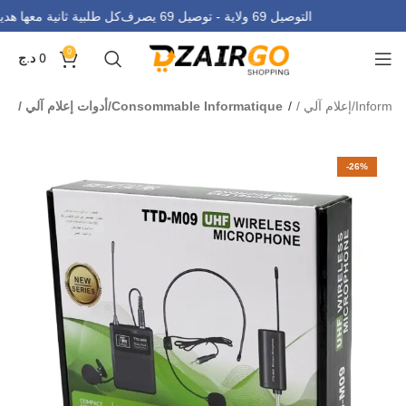
التوصيل 69 ولاية - توصيل 69 يصرف
كل طلبية ثانية معها ه
0
0
د.ج
Info/إعلام آلي
Consommable Informatique/أدوات إعلام آلي
-26%