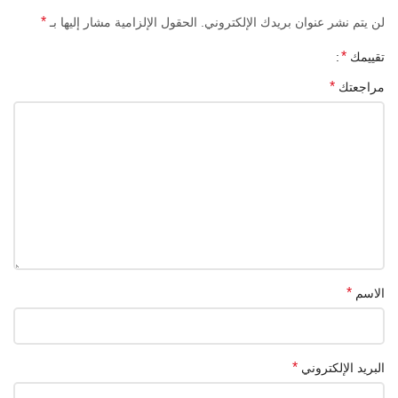
الأنيق يسمح له بمطابقة جميع الملابس بسهولة والحفاظ على احترافية
*
لن يتم نشر عنوان بريدك الإلكتروني.
الحقول الإلزامية مشار إليها بـ
مستخدمه.
*
تقييمك
1. نطاق التردد: الرجوع إلى إعدادات الميكروفون الفعلية
*
مراجعتك
2. تردد الناقل : 500 كيلو هرتز
3. نطاق الاستقبال : 50 الى 100 م في الفضاء المفتوح
4. استجابة التردد : 50 هرتز – 18 كيلو هرتز
5. إشارة إلى نسبة الضوضاء : >90 ديسيبل
6. طريقة الالتقاط : لفائف متحركة
7. مستوى الإخراج : 200 بالسيارات ± 5 بالسيارات
*
الاسم
*
البريد الإلكتروني