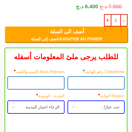
7.500
د.ج
6.400
د.ج
أضف الى السلة
AJOUTER AU PANIER/اضف إلى السلة
للطلب يرجى ملئ المعلومات أسفله
*
*
Téléphone رقم الهاتف
Nom Prénom الإسم واللقب
*
*
Région الولاية
البلدية - كومونة