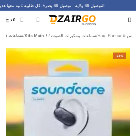
التوصيل 69 ولاية - توصيل 69 يصرف
كل طلبية ثانية معها ه
0
0
د.ج
/سماعات ومكبرات الصوت
Kits Main/سماعات
-15%