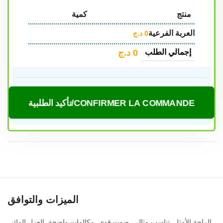
منتج
كمية
العربة الفرعية
0
د.ج
0
د.ج
إجمالي الطلب
CONFIRMER LA COMMANDE/تأكيد الطلبية
الميزات والتوافق
, الراحة الأمثل, تناسب مثالي, صوت قوي, مكالمات واضحة, العزل المائي