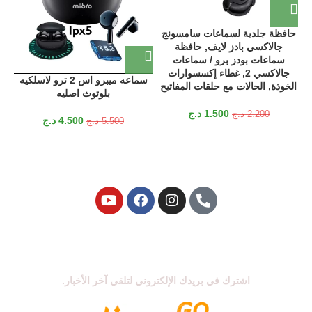
حافظة جلدية لسماعات سامسونج
جالاكسي بادز لايف, حافظة
سماعات بودز برو / سماعات
جالاكسي 2, غطاء إكسسوارات
سماعه ميبرو اس 2 ترو لاسلكيه
الخوذة, الحالات مع حلقات المفاتيح
بلوتوث اصليه
1.500
د.ج
2.200
د.ج
4.500
د.ج
5.500
د.ج
اشترك في نشرتنا الإخبارية
اشترك في بريدك الإلكتروني لتلقي آخر الأخبار.