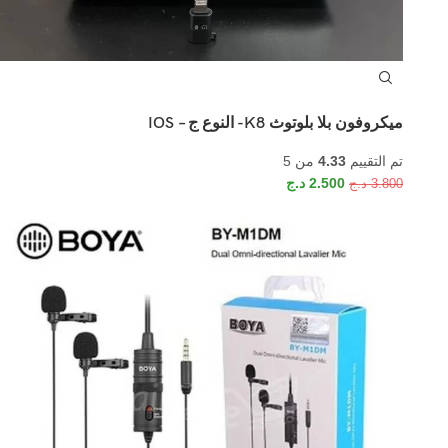
ميكروفون بلا بلوتوث K8- النوع ج – IOS
تم التقييم
4.33
من 5
2.500
د.ج
3.800
د.ج