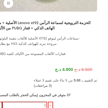
اضغ
الحزمة الترويجية لسماعة الرأس Lenovo xt92 
الهاتف الذكي + قفاز PUBG من الألياف
-سماعات الرأس لينوفو XT92 الأصلية للألعاب بتقنية البلوتوث
-مروحة تبريد للهواتف الذكية H15 مع بطارية
-قفازات الألعاب المصنوعة من الألياف للعبة PUBG
6.500
د.ج
4.900
د.ج
تم التقييم بـ
5.00
من 5 بناءً على تقييم
3
عملاء
(
3
مراجعات)
37 متوفر في المخزون (يمكن الحجز بالطلب المسبق)