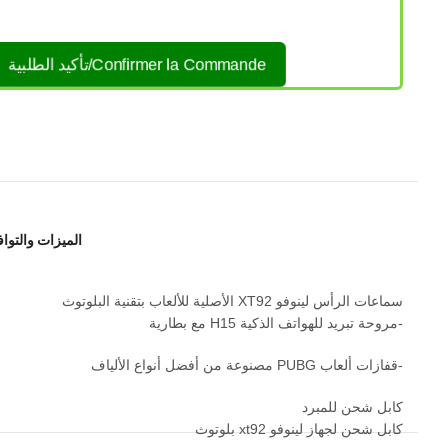
Confirmer la Commande/تأكيد الطلبية
الميزات والتوا
سماعات الرأس لينوفو XT92 الأصلية للألعاب بتقنية البلوتوث
-مروحة تبريد للهواتف الذكية H15 مع بطارية
-قفازات ألعاب PUBG مصنوعة من أفضل أنواع الألياف
كابل شحن للمبرد
كابل شحن لجهاز لينوفو xt92 بلوتوث