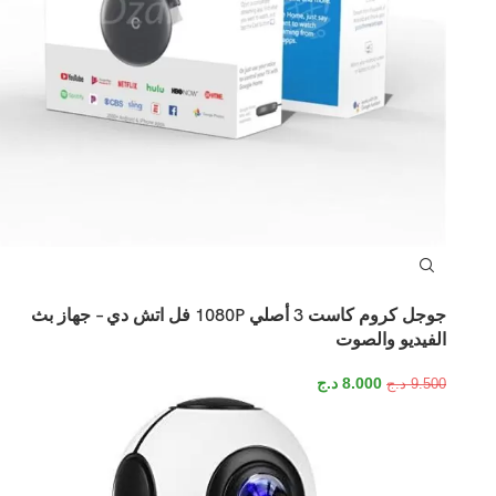
جوجل كروم كاست 3 أصلي 1080P فل اتش دي – جهاز بث
الفيديو والصوت
8.000
د.ج
9.500
د.ج