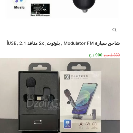
شاحن سيارة Modulator FM , بلوتوث, 2x منافذ USB, 2.1أ
900
د.ج
1.350
د.ج