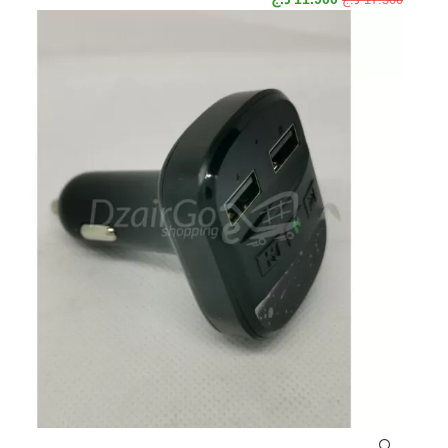
17.500
د.ج