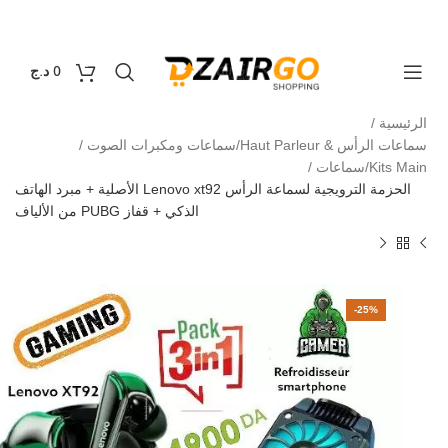
التوصيل 69 ولاية - توصيل 69 يصرف
كل طلبية ثانية م
0
0
د.ج
الرئيسية
سماعات الرأس & Haut Parleur/سماعات ومكبرات الصوت
Kits Main/سماعات
الحزمة الترويجية لسماعة الرأس Lenovo xt92 الأصلية + مبرد الهاتف
الذكي + قفاز PUBG من الألياف
-25%