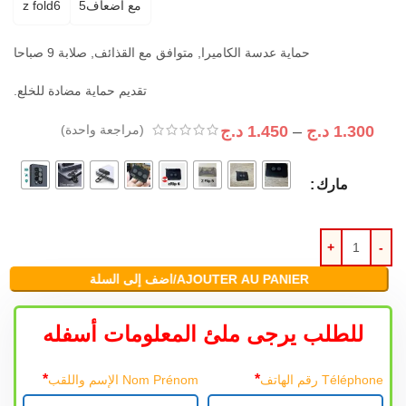
مع أضعاف5
z fold6
حماية عدسة الكاميرا, متوافق مع القذائف, صلابة 9 صباحا
تقديم حماية مضادة للخلع.
1.300
د.ج
–
1.450
د.ج
(مراجعة واحدة)
مارك
AJOUTER AU PANIER/اضف إلى السلة
للطلب يرجى ملئ المعلومات أسفله
*
*
Téléphone رقم الهاتف
Nom Prénom الإسم واللقب