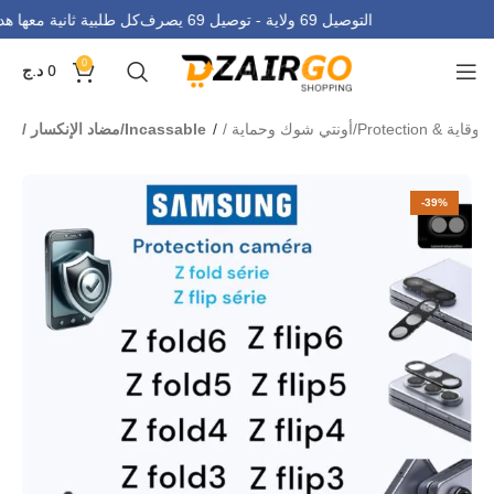
التوصيل 69 ولاية - توصيل 69 يصرف
كل طلبية ثانية معها 
0
0
د.ج
وقاية & Protection/أونتي شوك وحماية
Incassable/مضاد الإنكسار
-39%