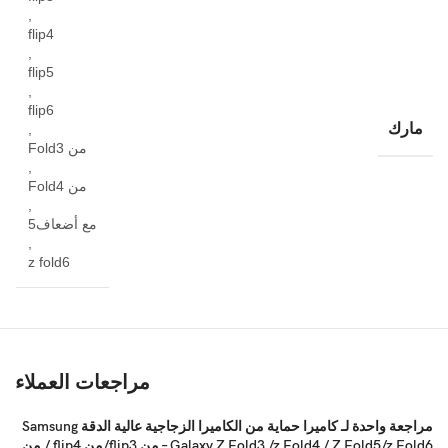
,
flip4
,
flip5
,
flip6
مارك
,
من Fold3
,
من Fold4
,
مع أضعاف5
,
z fold6
مراجعات العملاء
مراجعة واحدة لـ
كاميرا حماية من الكاميرا الزجاجية عالية الدقة Samsung
Galaxy Z Fold3 /z ​​Fold4 / Z Fold5/z Fold6 – من flip3/من flip4 / من