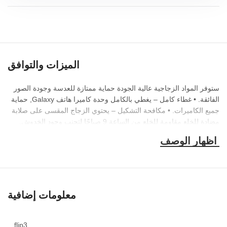
الميزات والتوافق
ستوفر المواد الزجاجية عالية الجودة حماية ممتازة للعدسة وجودة الصور
الفائقة. • غطاء كامل – يغطي بالكامل وحدة كاميرا هاتف Galaxy, حماية
جميع الكاميرات. • مكافحة التشكيل – يحتوي الزجاج المقسى على صلابة
مضادة للخلع مقاومة للخلع من الساعة 9 صباحًا لتجنب وجود الخدوش,
معلومات إضافية
flip3