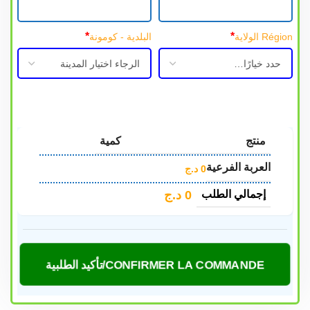
*
*
Région الولاية
البلدية - كومونة
منتج
كمية
العربة الفرعية
0
د.ج
إجمالي الطلب
0
د.ج
CONFIRMER LA COMMANDE/تأكيد الطلبية