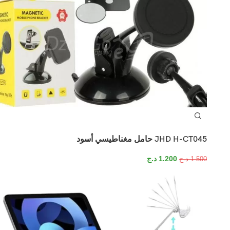
JHD H-CT045 حامل مغناطيسي أسود
1.200
د.ج
1.500
د.ج