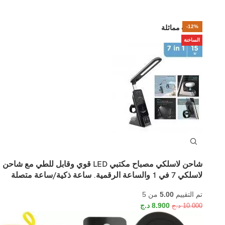
منتجات مماثلة
-20%
-20%
-30%
-44%
-12%
-11%
الساخنة
الساخنة
الساخنة
شاحن لاسلكي مصباح مكتبي LED قوي وقابل للطي مع شاحن
لاسلكي 7 في 1 والساعة الرقمية. ساعة ذكية/ساعة متصلة
تم التقييم
5.00
من 5
8.900
د.ج
10.000
د.ج