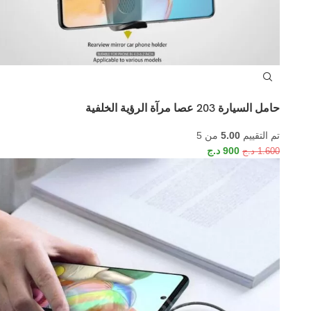
حامل السيارة 203 عصا مرآة الرؤية الخلفية
تم التقييم
5.00
من 5
900
د.ج
1.600
د.ج