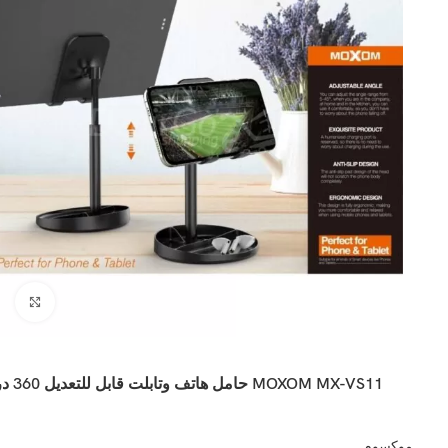
اضغ
MOXOM MX-VS11 حامل هاتف وتابلت قابل للتعديل 360 درجة
موكسوم