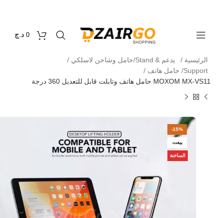
التوصيل 69 ولاية - توصيل 69 يصرف
كل طلبية ثانية مع
0
0
د.ج
الرئيسية
يدعم & Stand/حامل وشاحن لاسلكي
Support/ حامل هاتف
MOXOM MX-VS11 حامل هاتف وتابلت قابل للتعديل 360 درجة
-15%
بيعت
الساخنة