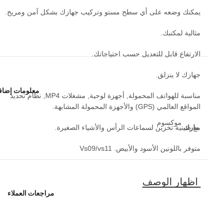
يمكنك وضعه على أي سطح مستو وتركيب جهازك بشكل آمن ومريح.
مثالية لمكتبك.
الارتفاع قابل للتعديل حسب احتياجاتك.
جهازك لا ينزلق.
معلومات إضاف
مناسبة للهواتف المحمولة, أجهزة لوحية, مشغلات MP4, نظام تحديد
المواقع العالمي (GPS) والأجهزة المحمولة المشابهة.
موكسوم
مارك
مع صينية تخزين لسماعات الرأس والأشياء الصغيرة.
متوفر باللونين الأسود والأبيض. Vs09/vs11
مراجعات العملاء