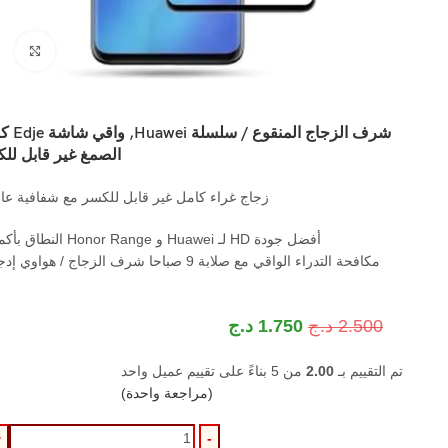
اضغ
شرف الزجاج المنقوع 
الصمغ غير قابل لل
زجاج غراء كامل غير قابل للكسر مع شفافية عال
أفضل جودة HD لـ Huawei و Honor Range النطاق بأكمله
مكافحة التدراء الواقي مع صلابة 9 صباحا شرف الزجاج / هواوي إدجي
2.500
د.ج
1.750
د.ج
تم التقييم بـ
2.00
من 5 بناءً على تقييم عميل واحد
(مراجعة واحدة)