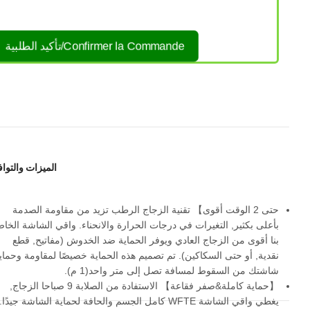
Confirmer la Commande/تأكيد الطلبية
الميزات والتوا
حتى 2 الوقت أقوى
】
تقنية الزجاج الرطب تزيد من مقاومة الصدمة
بأعلى بكثير, التغيرات في درجات الحرارة والانحناء. واقي الشاشة الخا
بنا أقوى من الزجاج العادي ويوفر الحماية ضد الخدوش (مفاتيح, قطع
نقدية, أو حتى السكاكين). تم تصميم هذه الحماية خصيصًا لمقاومة وحماي
شاشتك من السقوط لمسافة تصل إلى متر واحد(1 م).
【
حماية كاملة&صفر فقاعة
】
الاستفادة من الصلابة 9 صباحا الزجاج,
يغطي واقي الشاشة WFTE كامل الجسم والحافة لحماية الشاشة جيدًا.