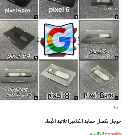
جوجل بكسل حماية الكاميرا ثلاثية الأبعاد
850
د.ج
1.200
د.ج