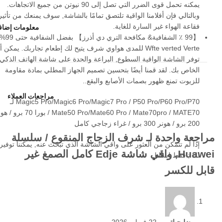
يمكنه تحمل قوى الضرر التي تصل إلى 90 نيوتن من جميع الاتجاهات.
وبالتالي فإن أفلامنا الواقية تلتصق تمامًا بالشاشة, سوف يمنعك من تأثير
فقاعة الهواء غير السارة للغاية.
معلومات إضاف
【
99 ٪ الشفافية& مكافحة التري دي أذرز
】
بفضل الشفافية حت
Wfte verted Verte للمدى
هواوي
شرف
يتيح لك إطعام تجاربك. يمكن أ
توفر الشاشة الواقية السطوع, البراعة والحدة على شاشة الهاتف الذكي
الخاص بك. لقد قمنا أيضًا بتحسين تصميم الجهاز المطلي بمادة مقاومة
للزيوت تمنع ظهور بصمات الأصابع والبقع..
مراجعات العملاء
Magic5 Pro/Magic6 Pro/Magic7 Pro / P50 Pro/P60 Pro/P70 لـ
Mate50 Pro/Mate60 Pro / Mate70pro / MATE70 / بورا 70
200 برو / هونر 300 برو / غراء زجاجي كامل
مراجعة واحدة لـ
شرف الزجاج المنقوع / سلسلة
إذا لم تتمكن من العثور على واقي الشاشة الذي تبحث عنه, يمكننا توفيره
Huawei, واقي شاشة Edje كامل الصمغ غير
لك ; فقط اسألنا.
قابل للكسر
إذا
لم
تتمكن
من
العثور
على
واقي
الشاشة