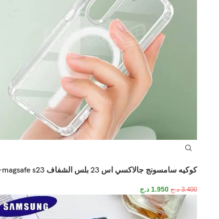
كوكيه سامسونج جالاكسي اس 23 بلس الشفاف magsafe s23+
1.950
د.ج
3.400
د.ج