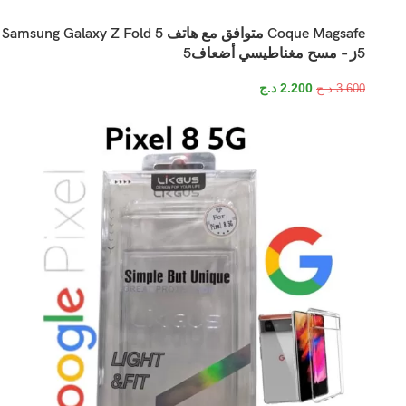
Coque Magsafe متوافق مع هاتف Samsung Galaxy Z Fold 5
5ز – مسح مغناطيسي أضعاف5
2.200
د.ج
3.600
د.ج