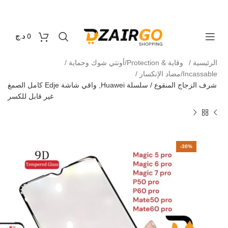
التوصيل 69 ولاية - توصيل 69 يصرف
كل طلبية ثانية م
0
0
د.ج
الرئيسية
وقاية & Protection/أونتي شوك وحماية
Incassable/مضاد الإنكسار
شرف الزجاج المنقوع / سلسلة Huawei, واقي شاشة Edje كامل الصمغ
غير قابل للكسر
-30%