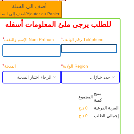
أضف الى السلة
Ajouter au Panier/اضف إلى السلة
للطلب يرجى ملئ المعلومات أسفله
*
*
Téléphone رقم الهاتف
Nom Prénom الإسم واللقب
*
*
Région الولاية
المدينة
منتج
المجموع
كمية
العربة الفرعية
0
د.ج
إجمالي الطلب
0
د.ج