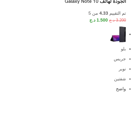
الجودة لهاتف Galaxy Note 10
تم التقييم
4.33
من 5
1.500
د.ج
3.200
د.ج
بلو
جريس
نوير
شفتين
واضح