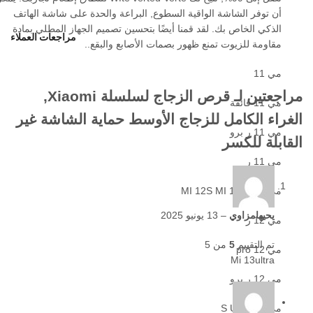
أن توفر الشاشة الواقية السطوع, البراعة والحدة على شاشة الهاتف
الذكي الخاص بك. لقد قمنا أيضًا بتحسين تصميم الجهاز المطلي بمادة
مراجعات العملاء
مقاومة للزيوت تمنع ظهور بصمات الأصابع والبقع..
مي 11
مراجعتين لـ
قرص الزجاج لسلسلة Xiaomi,
مي 11 فائقة
الغراء الكامل للزجاج الأوسط حماية الشاشة غير
مي 11 ر برو
القابلة للكسر
مي 11 ر
مي 12 / MI 12S MI 12x
يحيهامزاوي
–
13 يونيو 2025
مي 12 ر
تم التقييم
5
من 5
مي 12 pro
Mi 13ultra
مي 12 ر برو
مي 12 S Ultra