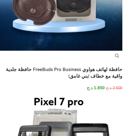
حافظة لهاتف هواوي FreeBuds Pro Business حافظة جلدية
واقية مع خطاف (بني غامق)
1.850
د.ج
2.600
د.ج