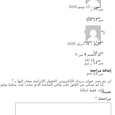
أمين
–
13 يونيو 2025
مي 13 ر
نعم متوفر
مي 13 pro
مي 13 ر برو
مي 13 فائقة
أكرم
–
18 أبريل 2026
مي 14
تم التقييم
4
من 5
مي 15 /14
مي 14 ر برو
إضافة مراجعة
مي 14 pro
*
لن يتم نشر عنوان بريدك الإلكتروني.
الحقول الإلزامية مشار إليها بـ
إذا لم تتمكن من العثور على واقي الشاشة الذي تبحث عنه, يمكننا توفيره
لك ; فقط اسألنا.
*
تقييمك
*
مراجعتك
إذا
لم
تتمكن
من
العثور
على
واقي
الشاشة