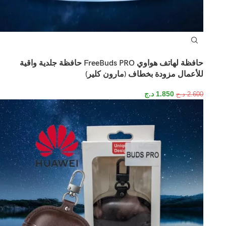
حافظة لهاتف هواوي FreeBuds PRO حافظة جلدية واقية
للأعمال مزودة بخطاف (مارون كلير)
1.850
د.ج
2.600
د.ج