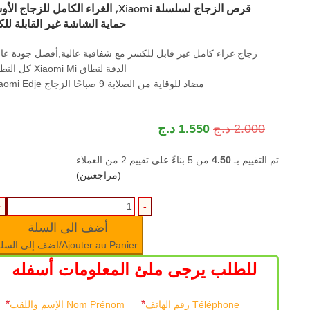
قرص الزجاج لسلسلة Xiaomi, الغراء الكامل للزجاج 
حماية الشاشة غير القابلة لل
زجاج غراء كامل غير قابل للكسر مع شفافية عالية,أفضل جودة عال
الدقة لنطاق Xiaomi Mi كل النطاق
مضاد للوقاية من الصلابة 9 صباحًا الزجاج Xiaomi Edje
2.000
د.ج
1.550
د.ج
تم التقييم بـ
4.50
من 5 بناءً على تقييم
2
من العملاء
(مراجعتين)
أضف الى السلة
Ajouter au Panier/اضف إلى السلة
للطلب يرجى ملئ المعلومات أسفله
*
*
Téléphone رقم الهاتف
Nom Prénom الإسم واللقب