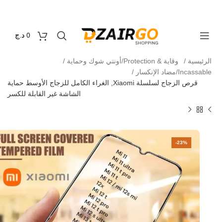
التوصيل 69 ولاية - توصيل 69 يصرف
كل طلبية ثانية
0
0
د.ج
الرئيسية
وقاية & Protection/أونتي شوك وحماية
Incassable/مضاد الإنكسار
قرص الزجاج لسلسلة Xiaomi, الغراء الكامل للزجاج الأوسط حماية
الشاشة غير القابلة للكسر
-23%