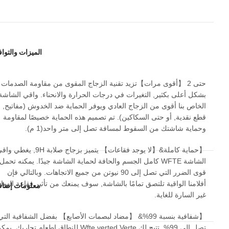
الميزات والتوا
حتى 2 【أقوى مرات】تزيد تقنية الزجاج المقوى من مقاومة الصدمات
بشكل أعلى بكثير, التغيرات في درجات الحرارة والانحناء. واقي الشاشة
الخاص بنا أقوى من الزجاج العادي ويوفر الحماية ضد الخدوش (مفاتيح,
قطع نقدية, أو حتى السكاكين). تم تصميم هذه الحماية خصيصًا لمقاومة
وحماية شاشتك من السقوط لمسافة تصل إلى متر واحد(1 م).
【حماية كاملة&【لا يوجد فقاعات】 يتميز بزجاج صلابة 9H, يغطي
الشاشة WFTE كامل الجسم والحافة لحماية الشاشة جيدًا. يمكنه تحمل
قوى الضرر التي تصل إلى 90 نيوتن من جميع الاتجاهات. وبالتالي فإن
أفلامنا الواقية تلتصق تمامًا بالشاشة, سوف يمنعك من تأثير فقاعة الهواء
معلومات إضاف
غير السارة للغاية.
【شفافية بنسبة 99%& 【مضاد لبصمات الأصابع】 بفضل الشفافية التي
تصل إلى 99%, تتيح لك Wfte verted Verte للنطاق إطعام تجاربك. ي