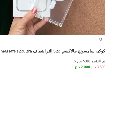
كوكيه سامسونج جالاكسي S23 الترا شفاف magsafe s23ultra
تم التقييم
5.00
من 5
2.000
د.ج
3.800
د.ج
اشترك في نشرتنا الإخبارية