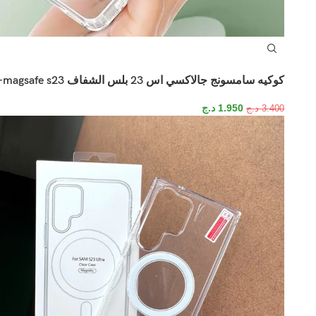
كوكيه سامسونج جالاكسي اس 23 بلس الشفاف magsafe s23+
1.950
د.ج
3.400
د.ج