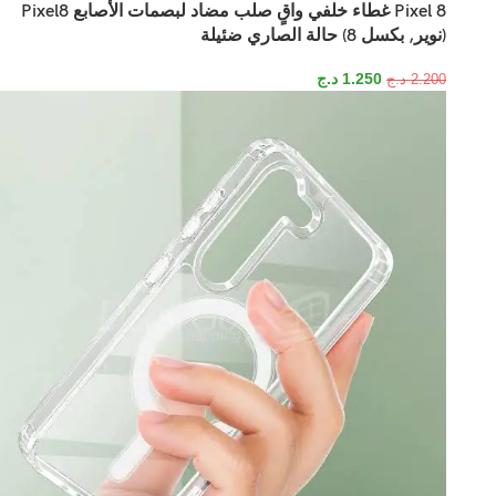
Pixel 8 غطاء خلفي واقٍ صلب مضاد لبصمات الأصابع Pixel8
(نوير, بكسل 8) حالة الصاري ضئيلة
1.250
د.ج
2.200
د.ج