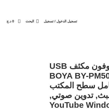
ع عند الاستلام / الدفع عند الاستلام
التوصيل 69 ولاية - توصيل 69 يصرف
كل طلبية
0
تسجيل الدخول / تسجيل
البحث
0
د.ج
ميكروفون مكثف USB
 BOYA BY-PM500
مل سطح المكتب
بث, تدوين صوتي,
YouTube Wind