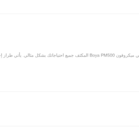
فؤ, يتميز ميكروفون Boya PM500 USB باتجاهات متعددة لتلبية جميع احتياجاتك. يتميز هذا الطراز ذو النمط
ن بينما يوفر المسمار العالمي إمكانية تثبيته على أي دعم متوافق.