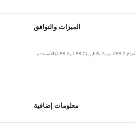
الميزات والتوافق
مع جودة تصميمه, اتجاهيها ومخرج سماعة الرأس, سوف يلبي ميكروفون Boya PM500 المكثف جميع احتياجاتك بشكل مثالي. يأتي طراز إخراج USB-C مزودًا بكابلين (USB-C وUSB-A) للاستخدام
 المكثف بنمط قطبي قلبي للتركيز على صوتك أو وضع متعدد الاتجاهات لالتقاط
معلومات إضافية
ضبط كسب الميكروفون بسهولة, قم بتوصيل سماعات الرأس للمراقبة بدون زمن انتقال، وقم بتوصيل الميكروفون الخاص بك عبر USB-C أو USB-A بجهاز الكمبيوتر الخاص بك, ماك أو الهاتف