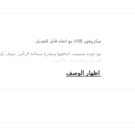
ميكروفون USB مع اتجاه قابل للتعديل
المريح مع العديد من الأجهزة.
الرفيق المثالي لمشاريعك
متعدد التكا
360 درجة.
الذكي. أخيراً, يتيح الدعم المتكامل توجيهًا مريحًا للميكروفو
الميزات الرئيسية :