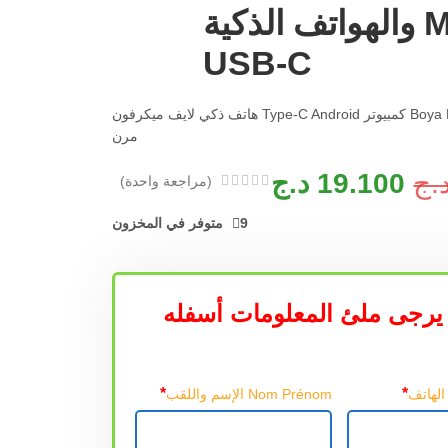
Mac PC والهواتف الذكية
USB-C
Boya By-Pm500 USB كمبيوتر Type-C Android هاتف ذكي لايف ميكرفون
مرن
.ج
19.100
د.ج
(مراجعة واحدة)
9 متوفر في المخزون
يرجى ملئ المعلومات أسفله
*
*
Nom Prénom الإسم واللقب