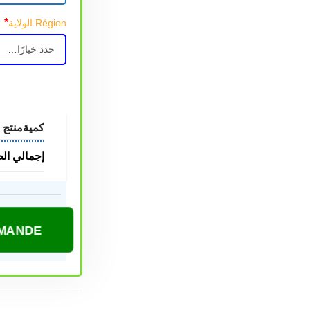
*
Région الولاية
كمية
منتج
إجمالي ال
COMMANDE