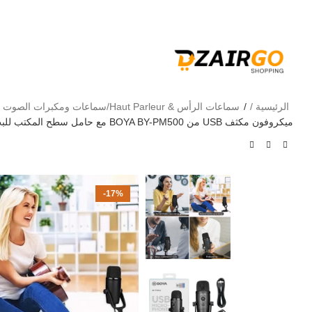
التوصيل 69 ولاية - توصيل 69 يصرف
كل طلبية ثانية معها ه
الرئيسية
سماعات الرأس & Haut Parleur/سماعات ومكبرات الصوت
ميكروفون مكثف USB من BOYA BY-PM500 مع حامل سطح المكتب للبث, تدوين صوتي, YouTube Windows Mac PC والهواتف الذكية USB-C
-17%