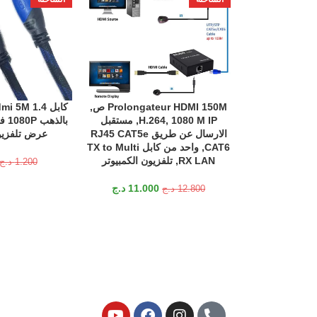
Prolongateur HDMI 150M ص,
إضافة إلى السلة
إضافة إلى السلة
H.264, 1080 M IP, مستقبل
بال
الارسال عن طريق RJ45 CAT5e
عرض تلفزي
CAT6, واحد من كابل TX to Multi
RX LAN, تلفزيون الكمبيوتر
1.200
د.ج
11.000
د.ج
12.800
د.ج