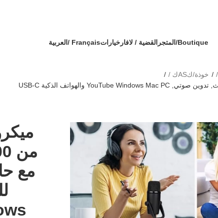
دية 🎁 - كل طلب ثاني مع هدية !
🔥 OFFRE SPÉCIALE 🔥 عرض خاص 🔥
الدف
Boutique/المتجر
القضية / لافار
خيارات
Français /
العربية
خوذة/كASك
من
مع حا
لل
ows