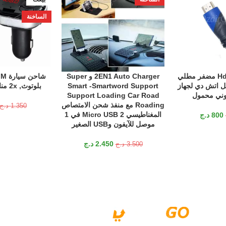
الساخنة
كابل Hdmi 5M 1.4 مضفر مطلي
2EN1 Auto Charger و Super
إضافة إلى السلة
قراءة المزيد
ذهب 1080P فل اتش دي لجهاز
Smart -Smartword Support
بلوتوث, 2x منافذ USB, 2.1أ
وني محمول
Support Loading Car Road
Roading مع منفذ شحن الامتصاص
1.350
د.ج
المغناطيسي Micro USB 2 في 1
800
د.ج
موصل للآيفون وUSB الصغير
2.450
د.ج
3.500
د.ج