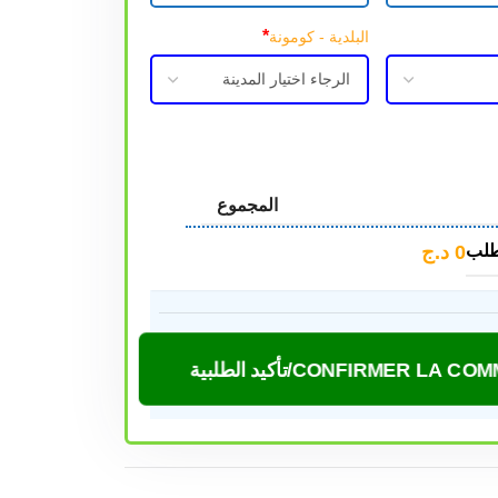
*
البلدية - كومونة
المجموع
0
د.ج
طلب
CONFIRMER LA /تأكيد الطلبية