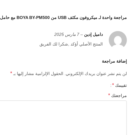
• ميكروفون بمكثف USB
• 2 التوجيهات : قلبي, متعدد الاتجاهات
مراجعة واحدة لـ
ميكروفون مكثف USB من BOYA BY-PM500 مع حامل سطح المكتب للبث, تدوين صوتي, YouTube Windows Mac PC والهواتف الذكية USB-C
• تسجيل 24 بت/48 كيلو هرتز
داميل إدين
–
7 مارس 2025
• السيطرة على الأمور (0-42 ديسيبل)
المنتج الأصلي أؤكد ,شكرا لك الفريق
• مخرج سماعة الرأس للمراقبة مع وضع الكمون الصفري والتحكم ف
إضافة مراجعة
• تركيب بسيط وسريع بدون سائق
*
لن يتم نشر عنوان بريدك الإلكتروني.
الحقول الإلزامية مشار إليها بـ
• طلعة USB-C
*
تقييمك
• الكابلات متضمنة : USB-C/USB-C 2 م, USB-C/USB-A 3 م
*
مراجعتك
• الوقوف بزاوية قابلة للتعديل
• خيط عالمي 5/8″ للتثبيت على الدعم المتوافق
الورقة الفنية