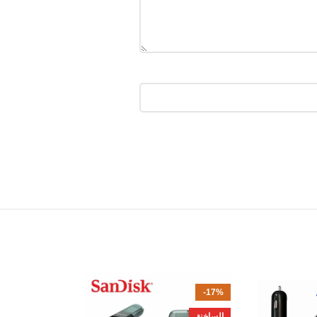
-38%
-17%
الساخنة
الساخنة