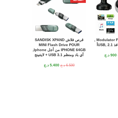
إضافة إلى السلة
شاحن سيارة Modulator FM ,
قرص فلاش SANDISK XPAND
إضافة إلى السلة
مع ضوء LED, ضوء الدائري
MINI Flash Drive POUR
IPHONE 64GB من أجل Iphone,
0
آي باد ومنظم USB 3.1 + لايتنينج
900
د.ج
4.400
د.ج
5.400
د.ج
6.500
د.ج