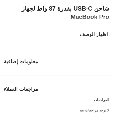
شاحن USB-C بقدرة 87 واط لجهاز
MacBook Pro
Ce chargeur USB-C 87W est conçu pour offrir une charge rapide
et efficace aux MacBook Pro
,
MacBook Air et autres ordinateurs
portables équipés d’un port USB-C compatible
.
Il convient aussi à
certains appareils Huawei
,
Xiaomi et autres marques selon les
.
spécifications de charge
معلومات إضافية
حصون النقاط
Puissance jusqu’à 87W selon appareil compatible
Prise en charge de la charge via USB Power Delivery
(
USB-C PD
)
Câble USB-C de
2
mètres inclus pour plus de confort
مراجعات العملاء
Protection intégrée contre les courts-circuits
,
surtensions
,
surchauffes et surintensités
المراجعات
Compatible avec plusieurs générations de MacBook Pro et
MacBook Air USB-C
لا توجد مراجعات بعد.