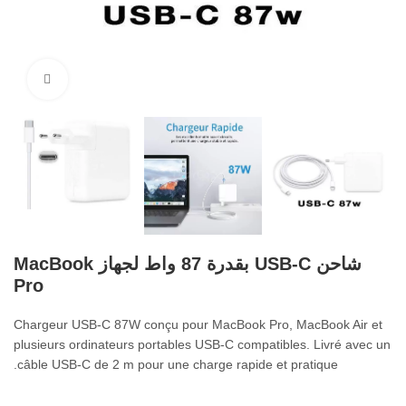
اضغط ل
شاحن USB-C بقدرة 87 واط لجهاز MacBook
Pro
Chargeur USB‑C 87W conçu pour MacBook Pro
,
MacBook Air et
plusieurs ordinateurs portables USB‑C compatibles
.
Livré avec un
.
câble USB‑C de
2
m pour une charge rapide et pratique