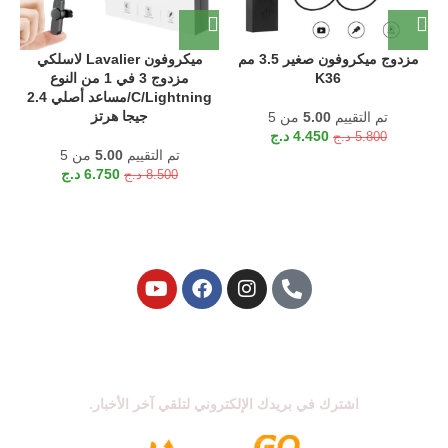
مزدوج ميكروفون صغير 3.5 مم
ميكروفون Lavalier لاسلكي
K36
مزدوج 3 في 1 من النوع
C/Lightning/مساعد أصلي 2.4
جيجا هرتز
تم التقييم
5.00
من 5
4.450
د.ج
5.800
د.ج
تم التقييم
5.00
من 5
6.750
د.ج
8.500
د.ج
اشترك في نشرتنا الإخبارية
اشترك في بريدك الإلكتروني لتلقي آخر الأخبار.