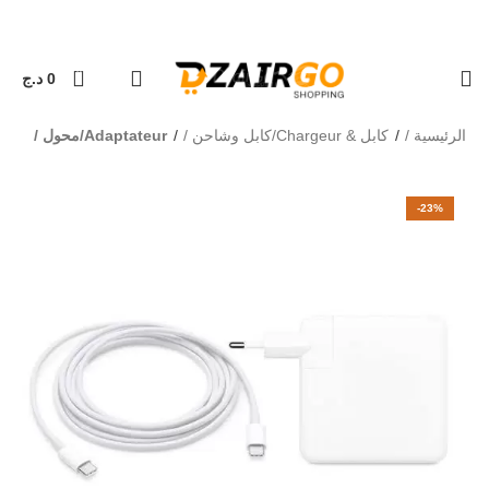
التوصيل 69 ولاية - توصيل 69 يصرف
كل طلبية ثانية معها هد
0
0
د.ج
الرئيسية
كابل & Chargeur/كابل وشاحن
Adaptateur/محول
-23%