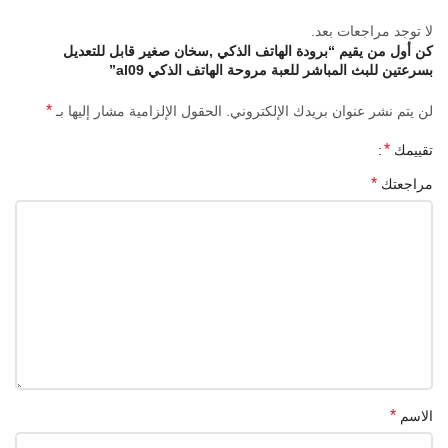
تحمي أجهزتك من ارتفاع درجة الحرارة والتيار 
لا توجد مراجعات بعد.
الزائد.
كن أول من يقيم “برودة الهاتف الذكي ,سخان صغير قابل للتعديل
 جودة موثوقة : مبرد الهاتف الخلوي هذا مصنوع من 
بسرعتين للبث المباشر للعبة مروحة الهاتف الذكي al09”
مادة ABS عالية الجودة, قوي ودائم. 
يمكن استخدامه
لفترة طويلة.
*
لن يتم نشر عنوان بريدك الإلكتروني.
الحقول الإلزامية مشار إليها بـ
 الاستبدال المباشر : إذا كان لديك أي أسئلة حول 
المنتج, 
n'hésitez pas à nous contacter 
*
تقييمك
www.dzairgo.com
 . سوف نقدم لك حلاً مرضيًا في أقرب 
*
مراجعتك
وقت ممكن.
*
الاسم