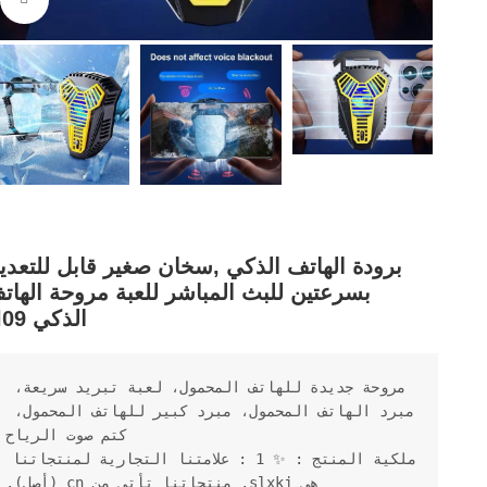
برودة الهاتف الذكي ,سخان صغير قابل للتعدي
بسرعتين للبث المباشر للعبة مروحة الهات
الذكي al09
مروحة جديدة للهاتف المحمول، لعبة تبريد سريعة، 
مبرد الهاتف المحمول، مبرد كبير للهاتف المحمول، 
كتم صوت الرياح
ملكية المنتج : ✨ 1 : علامتنا التجارية لمنتجاتنا 
هي slxkj. منتجاتنا تأتي من cn (أصل).