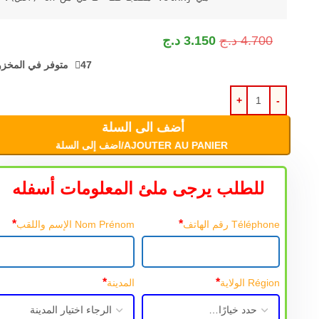
4.700
د.ج
3.150
د.ج
47 متوفر في المخزون
أضف الى السلة
AJOUTER AU PANIER/اضف إلى السلة
للطلب يرجى ملئ المعلومات أسفله
*
*
Téléphone رقم الهاتف
Nom Prénom الإسم واللقب
*
*
Région الولاية
المدينة