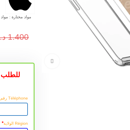
مواد مختارة : مواد
1.400
د.
اضغط للتكبير
للطلب 
Téléphone رقم الهاتف
*
Région الولاية