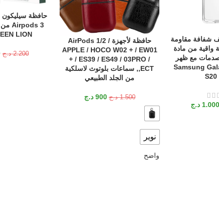
حافظة سيليكون 
إضافة إلى السلة
GREEN LION الأ
اتف شفافة مقاومة
حافظة لأجهزة AirPods 1/2 /
تحديد أحد الخيارات
 واقية من مادة
APPLE / HOCO W02 + / EW01
0
2.200
د.ج
للصدمات مع ظهر
+ / ES39 / ES49 / 03PRO /
هاتف Samsung Galaxy
ECT,, سماعات بلوتوث لاسلكية
S20 
من الجلد الطبيعي
900
د.ج
1.500
د.ج
1.00
د.ج
نوير
واضح