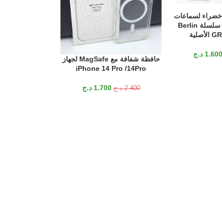
خضراء لسماعات
Airpods 3 من سلسلة Berlin
صلية
إضافة إلى السلة
iPhone13 Pro
1.60
د.ج
حافظة شفافة مع MagSafe لجهاز
إضافة إلى السلة
iPhone 14 Pro /14Pro
0
2.400
د.ج
1.700
د.ج
2.400
د.ج