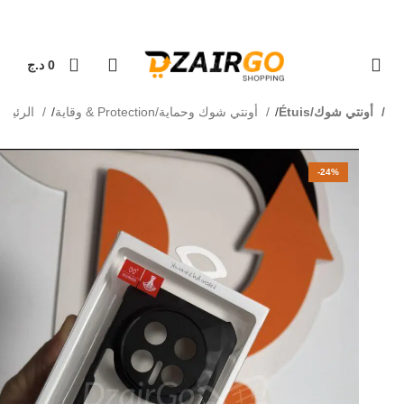
التوصيل 69 ولاية - توصيل 69 يصرف
كل طلبية ثانية معها هد
0
0
د.ج
Étuis/أونتي شوك
وقاية & Protection/أونتي شوك وحماية
الرئيسية
-24%