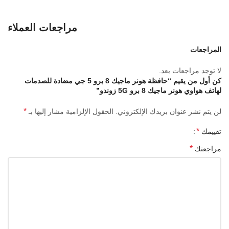
حماية الحواف المرتفعة 0,8 ملم للكاميرات الخلفية.
مراجعات العملاء
زوايا ممتصة للصدمات تحمي من السقوط العرضي
المراجعات
لا توجد مراجعات بعد.
كن أول من يقيم “حافظة هونر ماجيك 8 برو 5 جي مضادة للصدمات
لهاتف هواوي هونر ماجيك 8 برو 5G زوندو”
*
لن يتم نشر عنوان بريدك الإلكتروني.
الحقول الإلزامية مشار إليها بـ
*
تقييمك
*
مراجعتك