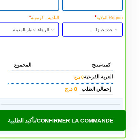
*
*
Région الولاية
البلدية - كومونة
كمية
منتج
المجموع
العربة الفرعية
0
د.ج
0
د.ج
إجمالي الطلب
CONFIRMER LA COMMANDE/تأكيد الطلبية