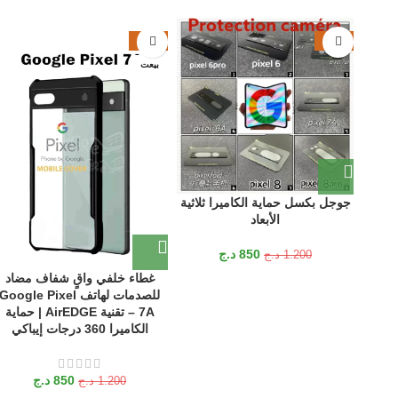
-29%
-29%
بيعت
جوجل بكسل حماية الكاميرا ثلاثية
الأبعاد
850
د.ج
1.200
د.ج
غطاء خلفي واقٍ شفاف مضاد
للصدمات لهاتف Google Pixel
7A – تقنية AirEDGE | حماية
الكاميرا 360 درجات إيباكي
850
د.ج
1.200
د.ج