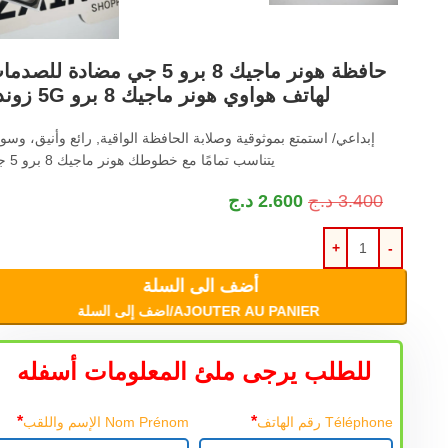
حافظة هونر ماجيك 8 برو 5 جي مضادة للصد
لهاتف هواوي هونر ماجيك 8 برو 5G زوندو
إبداعي
/ استمتع بموثوقية وصلابة الحافظة الواقية, رائع وأنيق، وس
يتناسب تمامًا مع خطوطك
هونر ماجيك 8 برو 5 جي
3.400
د.ج
2.600
د.ج
أضف الى السلة
AJOUTER AU PANIER/اضف إلى السلة
للطلب يرجى ملئ المعلومات أسفله
*
*
Téléphone رقم الهاتف
Nom Prénom الإسم واللقب