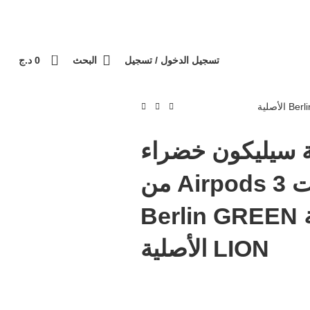
 عند الاستلام / الدفع عند الاستلام
التوصيل 69 ولاية - توصيل 69 يصرف
كل طلبية
0
تسجيل الدخول / تسجيل
البحث
0
د.ج
 سيليكون خضراء
لسماعات Airpods 3 من
سلسلة Berlin GREEN
LION الأصلية