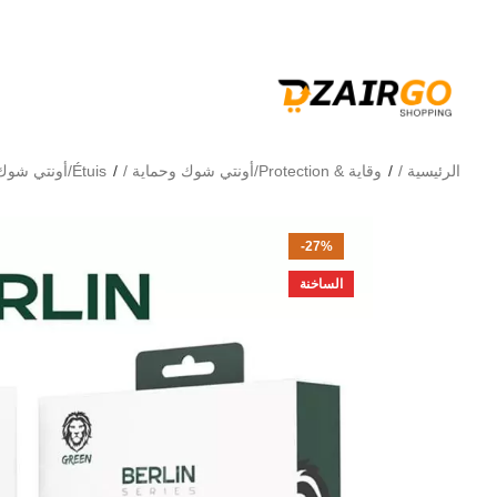
التوصيل 69 ولاية - توصيل 69 يصرف
كل طلبية ثانية معها هد
الرئيسية
وقاية & Protection/أونتي شوك وحماية
Étuis/أونتي شوك
-27%
الساخنة