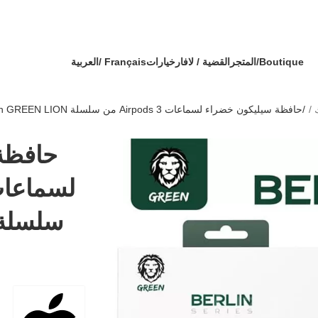
ية 🎁 - كل طلب ثاني مع هدية !
🔥 OFFRE SPÉCIALE 🔥 عرض خاص 🔥
الدفع
Boutique/المتجر
القضية / لافار
خيارات
Français /
العربية
حافظة سيليكون خضراء لسماعات Airpods 3 من سلسلة Berlin GREEN LION الأصلية
حافظة