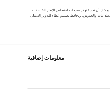
دن سلسلة antichoc مصنوعة من السيليكون المتفوق المرن, 2,5 مم سميكة. واحدة من أكثر حالات السيليكون الأثخانة لأحدث AirPods 3 يمكنك أن تجد ! توفر صدمات امتصاص الإطار الخاصة به
يل التفاح الخاصة بك. لا داعي للقلق بشأن AirPods 3 محبوب ضد السقوط, الاصطدامات والخدوش. ويحافظ تصميم غطاء التدوير السفلي
معلومات إضافية