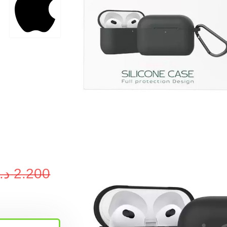
2.200
د.