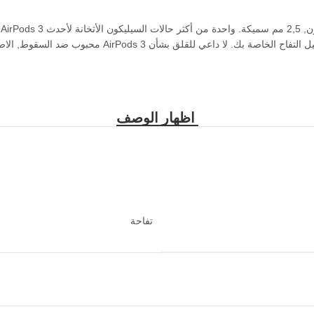
ب
حماية جيدة مضادة للانتشار ومكافحة drop لحماية حالة تحم
تفاحة