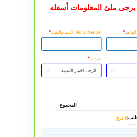
يرجى ملئ المعلومات أسفله
*
*
Nom Prénom الإسم واللقب
*
المدينة
المجموع
0
د.ج
طلب