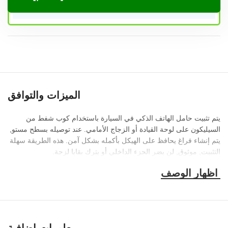
الميزات والتوافق
يتم تثبيت حامل الهاتف الذكي في السيارة باستخدام كوب شفط من
السيليكون على لوحة القيادة أو الزجاج الأمامي. عند توصيله بسطح مستو,
يتم إنشاء فراغ يحافظ على الهيكل بأكمله بشكل آمن. هذه الطريقة سهلة
التثبيت, موثوق, لن يضر الجزء الداخلي أو يترك بقايا لزجة.
• يتم ممغنطة مغناطيس الهاتف القوي الموجود في السيارة بلوحة معدنية
مثبتة على جسم الجهاز أو غلافه. طريقة التثبيت هذه لا تترك أي علامات
على العلبة, تظل المنافذ والموصلات قابلة للوصول بحرية وتسمح لك أيضًا
بإزالة/تثبيت الأداة الذكية بحركة واحدة.