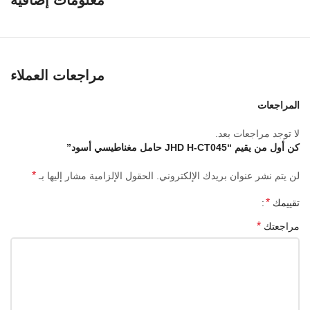
معلومات إضافية
• يتميز حامل الهاتف بمفصل مفصلي يسمح لك بتدوير الجهاز للعثور على
زاوية الرؤية المثالية. المنتج عملي وصغير الحجم, لا يشغل مساحة كبيرة
على السطح المثبت ولا يعيق رؤية السائق للطريق.
مراجعات العملاء
المراجعات
لا توجد مراجعات بعد.
كن أول من يقيم “JHD H-CT045 حامل مغناطيسي أسود”
*
لن يتم نشر عنوان بريدك الإلكتروني.
الحقول الإلزامية مشار إليها بـ
*
تقييمك
*
مراجعتك