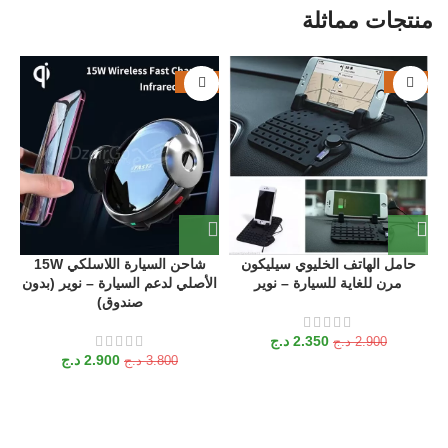
منتجات مماثلة
%
-24%
-19%
ب
ال
حامل الهاتف الخليوي سيليكون
شاحن السيارة اللاسلكي 15W
مرن للغاية للسيارة – نوير
الأصلي لدعم السيارة – نوير (بدون
صندوق)
2.350
د.ج
2.900
د.ج
2.900
د.ج
3.800
د.ج