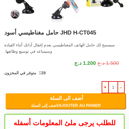
JHD H-CT045 حامل مغناطيسي أسود
سيسمح لك حامل الهاتف المغناطيسي بعدم إغفال أداتك أثناء القيادة
وسيساعد في توسيع وظائفها.
1.500
د.ج
1.200
د.ج
28 متوفر في المخزون
أضف الى السلة
AJOUTER AU PANIER/اضف إلى السلة
للطلب يرجى ملئ المعلومات أسفله