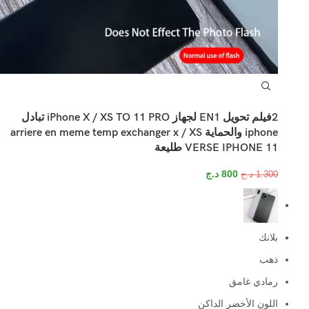
2فيلم تحويل EN1 لجهاز iPhone X / XS TO 11 PRO تبادل
iphone والحماية arriere en meme temp exchanger x / XS
VERSE IPHONE 11 طليعة
800
د.ج
1.300
د.ج
بلانك
ذهب
رمادي غامق
اللون الأخضر الداكن