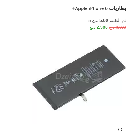
بطاريات Apple iPhone 8+
تم التقييم
5.00
من 5
2.900
د.ج
3.800
د.ج