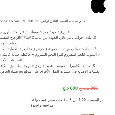
فيلم عدسة التغيير الثاني لهاتف iPhone XR ver IPHONE 13
1, نوعية جيدة جديدة ومواد متينة رائعة, ملون, رائع
2, مادة: جراب ناعم عالي الجودة من مادة TPU/PC/الزجا
الخشب/المع
3, سمات: حقائب هواتف محمولة فاخرة رفيعة للغاية للحماية الكاملة
4, أسلوب اللحم المفروم الترا اللحم المفروم + حافظة حماية كاملة 
الصدمات/الأوس
5, حماية الكاميرا + خفيفة + عدم الانزلاق + توجد أيضًا ميزة مكاف
بصمات الأصابع في عمليات النقل الأخرى على موقع dzairgo الخاص بنا
1.300
د.ج
800
د.ج
تم التقييم بـ
5.00
من 5 بناءً على تقييم عميل واحد
(مراجعة واحدة)