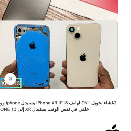
اضغ
2غشاء تحويل EN1 لهاتف P13
خلفي في نفس الوقت يستبدل XR إلى IPHONE 13