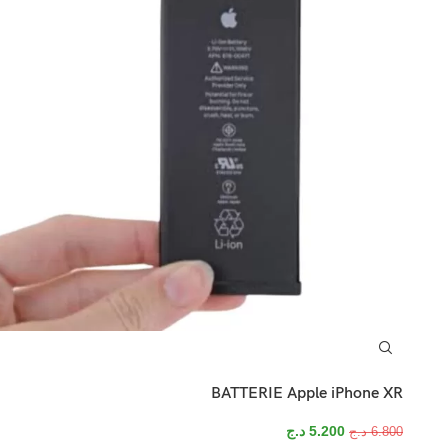
BATTERIE Apple iPhone XR
5.200
د.ج
6.800
د.ج