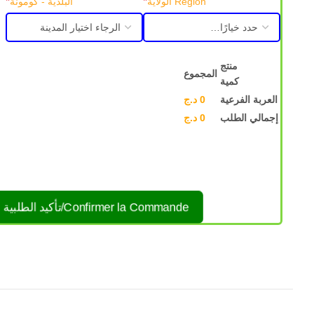
*
*
Région الولاية
البلدية - كومونة
منتج
المجموع
كمية
العربة الفرعية
0
د.ج
إجمالي الطلب
0
د.ج
Confirmer la Commande/تأكيد الطلبية