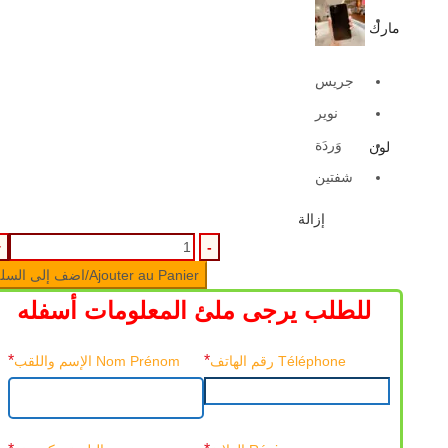
مارك
جريس
نوير
وَردَة
لون
شفتين
إزالة
Ajouter au Panier/اضف إلى السلة
للطلب يرجى ملئ المعلومات أسفله
*
*
Téléphone رقم الهاتف
Nom Prénom الإسم واللقب