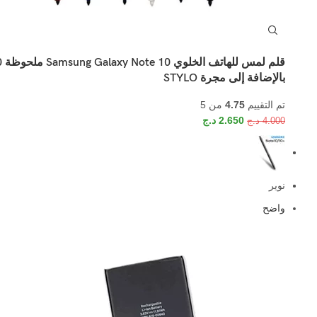
قلم لمس لل
بالإضافة إلى مجرة ​​STYLO
تم التقييم
4.75
من 5
2.650
د.ج
4.000
د.ج
نوير
واضح