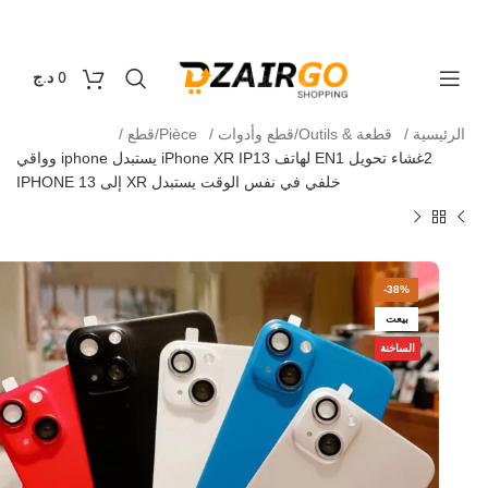
التوصيل 69 ولاية - توصيل 69 يصرف
كل طلبية ثانية
0
0
د.ج
الرئيسية
قطعة & Outils/قطع وأدوات
Pièce/قطع
2غشاء تحويل EN1 لهاتف iPhone XR IP13 يستبدل iphone وواقي
خلفي في نفس الوقت يستبدل XR إلى IPHONE 13
-38%
بيعت
الساخنة