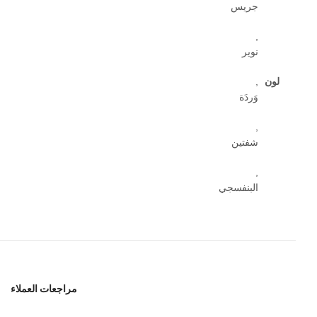
جريس
,
نوير
لون
,
وَردَة
,
شفتين
,
البنفسجي
مراجعات العملاء