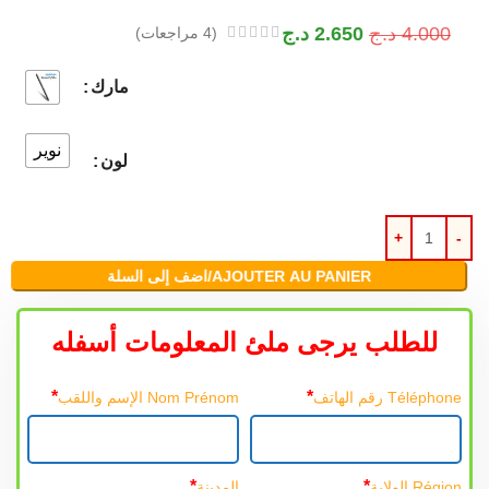
4.000
د.ج
2.650
د.ج
(
4
مراجعات)
مارك
نوير
لون
AJOUTER AU PANIER/اضف إلى السلة
للطلب يرجى ملئ المعلومات أسفله
*
*
Téléphone رقم الهاتف
Nom Prénom الإسم واللقب
*
*
Région الولاية
المدينة