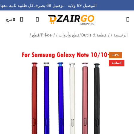
التوصيل 69 ولاية - توصيل 69 يصرف
كل طلبية ثانية معه
0
0
د.ج
الرئيسية
قطعة & Outils/قطع وأدوات
Pièce/قطع
-34%
الساخنة