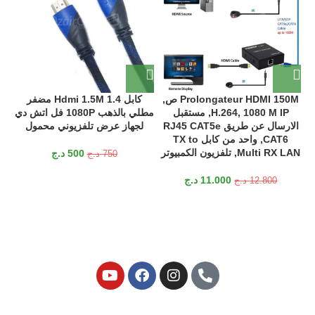
ا
Prolongateur HDMI 150M ص,
كابل Hdmi 1.5M 1.4 مضفر
H.264, 1080 M IP, مستقبل
مطلي بالذهب 1080P فل اتش دي
2
الارسال عن طريق RJ45 CAT5e
لجهاز عرض تلفزيوني محمول
CAT6, واحد من كابل TX to
Multi RX LAN, تلفزيون الكمبيوتر
500
د.ج
750
د.ج
11.000
د.ج
12.800
د.ج