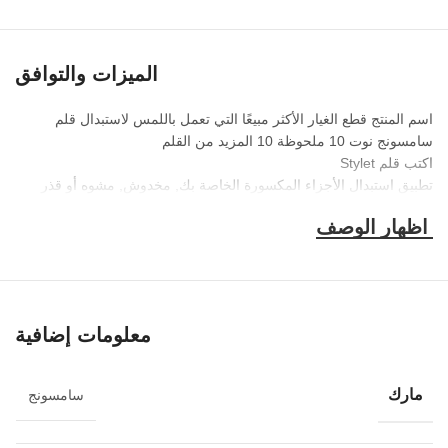
الميزات والتوافق
اسم المنتج قطع الغيار الأكثر مبيعًا التي تعمل باللمس لاستبدال قلم
سامسونج نوت 10 ملحوظة 10 المزيد من القلم
اكتب قلم Stylet
تطبيق استبدال الأجزاء المكسورة الخاصة بك, مخدوش, مشوه أو قذر
جودة 100% ضمان الجودة
مراقبة الجودة 100% اختبار واحدا تلو الآخر
حزمة كيس فقاعة + صندوق من البلاستيك PVC + صندوق رغوة
معلومات إضافية
مارك
سامسونج