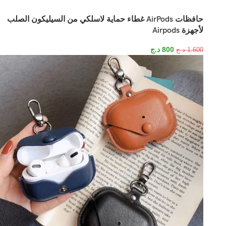
حافظات AirPods غطاء حماية لاسلكي من السيليكون الصلب
لأجهزة Airpods
800
د.ج
1.600
د.ج