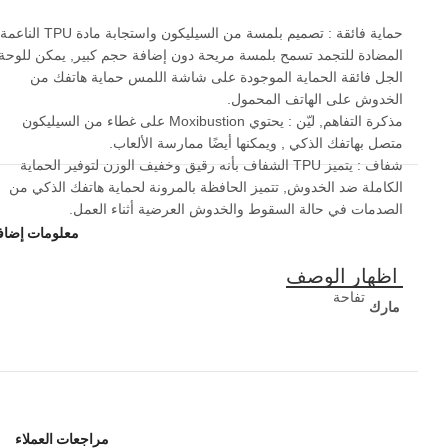
حماية فائقة : تصميم بلمسة من السيليكون واستجابة مادة TPU الناعمة
المضادة للتجمد تسمح بلمسة مريحة دون إضافة حجم كبير, يمكن للوحة
الجل فائقة الحماية الموجودة على شاشة اللمس حماية هاتفك من
الخدوش على الهاتف المحمول.
مذكرة التفاهم, ليّن : يحتوي Moxibustion على غطاء من السيليكون
متصل بهاتفك الذكي , ويمكنها أيضًا ممارسة الألعاب.
شفاف : يتميز TPU الشفاف بأنه رقيق وخفيف الوزن لتوفير الحماية
الكاملة ضد الخدوش, تتميز الحافظة بالمرونة لحماية هاتفك الذكي من
الصدمات في حالة السقوط والخدوش العرضية أثناء العمل.
معلومات إضاف
تفاحة
مارك
مراجعات العملاء