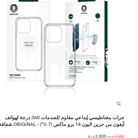
جراب مغناطيسي إبداعي مقاوم للصدمات 360 درجة لهواتف
آيفون من جرين لايون 14 برو ماكس (6.7″) – ORIGINAL شفافة
2.800
د.ج
3.500
د.ج