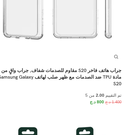
جراب هاتف فاخر S20 مقاوم للصدمات شفاف, جراب واقٍ من
مادة TPU ضد الصدمات مع ظهر صلب لهاتف msung Galaxy
S20
تم التقييم
2.00
من 5
800
د.ج
1.400
د.ج