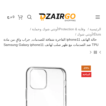
التوصيل 69 ولاية - توصيل 69 يصرف
كل طلبية ثانية معه
0
0
د.ج
الرئيسية
وقاية & Protection/أونتي شوك وحماية
Étuis/أونتي شوك
حالة الهاتف iphone11 الفاخرة شفافة للصدمات, جراب واقٍ من مادة
TPU ضد الصدمات مع ظهر صلب لهاتف Samsung Galaxy iphone11
-29%
الساخنة