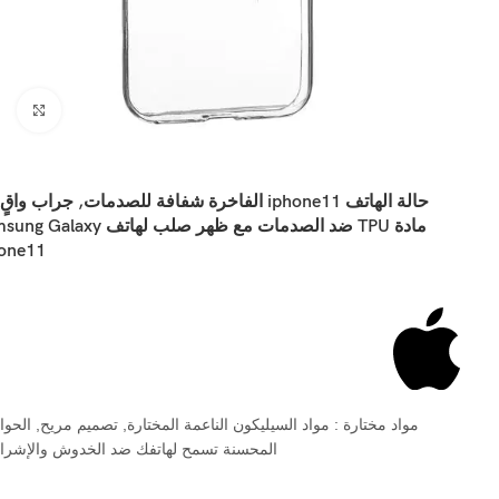
اضغ
حالة الهاتف iphone11 الفاخرة شفافة للصدمات, جراب وا
مادة TPU ضد الصدمات مع ظهر صلب لهاتف laxy
one11
مواد مختارة : مواد السيليكون الناعمة المختارة, تصميم مريح, الحو
المحسنة تسمح لهاتفك ضد الخدوش والإشرا