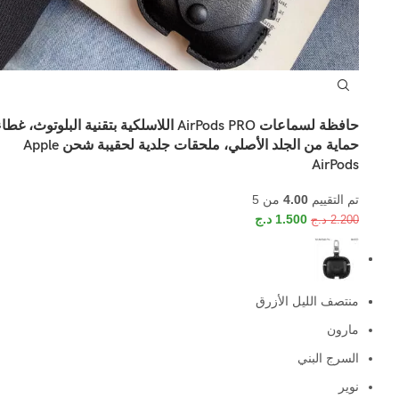
حافظة لسماعات AirPods PRO اللاسلكية بتقنية البلوتوث، غطا
حماية من الجلد الأصلي، ملحقات جلدية لحقيبة شحن Apple
AirPods
تم التقييم
4.00
من 5
1.500
د.ج
2.200
د.ج
منتصف الليل الأزرق
مارون
السرج البني
نوير