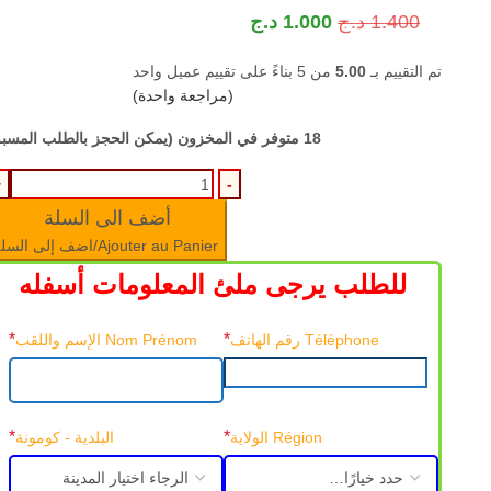
1.400
د.ج
1.000
د.ج
تم التقييم بـ
5.00
من 5 بناءً على تقييم عميل واحد
(مراجعة واحدة)
18 متوفر في المخزون (يمكن الحجز بالطلب المسبق)
أضف الى السلة
Ajouter au Panier/اضف إلى السلة
للطلب يرجى ملئ المعلومات أسفله
*
*
Téléphone رقم الهاتف
Nom Prénom الإسم واللقب
*
*
Région الولاية
البلدية - كومونة