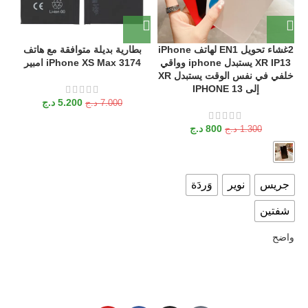
2غشاء تحويل EN1 لهاتف iPhone
بطارية بديلة متوافقة مع هاتف
R
XR IP13 يستبدل iphone وواقي
iPhone XS Max 3174 امبير
خلفي في نفس الوقت يستبدل XR
إلى IPHONE 13
5.200
د.ج
7.000
د.ج
800
د.ج
1.300
د.ج
جريس
نوير
وَردَة
شفتين
واضح