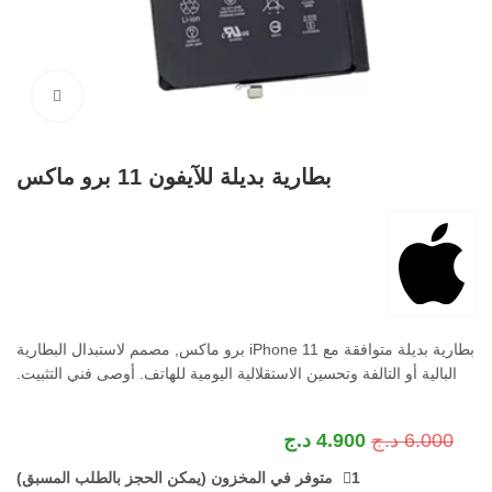
اضغط ل
بطارية بديلة للآيفون 11 برو ماكس
بطارية بديلة متوافقة مع iPhone 11 برو ماكس, مصمم لاستبدال البطارية
البالية أو التالفة وتحسين الاستقلالية اليومية للهاتف. أوصى فني التثبيت.
6.000
د.ج
4.900
د.ج
1 متوفر في المخزون (يمكن الحجز بالطلب المسبق)