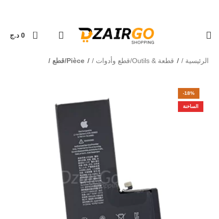
التوصيل 69 ولاية - توصيل 69 يصرف
كل طلبية ثانية معها هد
0
0
د.ج
الرئيسية
قطعة & Outils/قطع وأدوات
Pièce/قطع
-18%
الساخنة