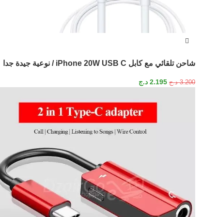
شاحن تلقائي مع كابل iPhone 20W USB C / نوعية جيدة جدا
2.195
د.ج
3.200
د.ج