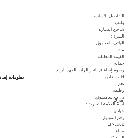
التفاصيل الأساسية
يكتب :
شاحن السيارة
السرة :
الهاتف المحمول
مادة :
القيمة المطلقة
حماية :
رسوم إضافية, التيار الزائد, الجهد الزائد
قالب خاص :
معلومات إضاف
نعم
وظيفة :
بي دي
سامسونج
مارك
اسم العلامة التجارية :
حيادي
رقم الموديل :
EP-L502
ميناء :
النوع-C