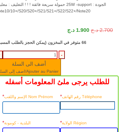
الجودة : 25W -support حمولة سريعة فائقة ! ! ! التغليف : معلب
te10/10+/S20/S20+/S21/S21+/S22/S22+/Note20
2.700
د.ج
1.900
د.ج
66 متوفر في المخزون (يمكن الحجز بالطلب المسبق)
أضف الى السلة
Ajouter au Panier/اضف إلى السلة
للطلب يرجى ملئ المعلومات أسفله
*
*
Téléphone رقم الهاتف
Nom Prénom الإسم واللقب
*
*
Région الولاية
البلدية - كومونة