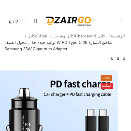
التوصيل 69 ولاية - توصيل 69 يصرف
كل طلبية ثانية
0
0
د.ج
الرئيسية
كابل & Chargeur/كابل وشاحن
Câble/كابل
شاحن السيارة 25 W PD Type C نوعية جيدة جدًا , محول الصيف
Samsung 25W Cigar Auto Adapter
-30%
الساخنة