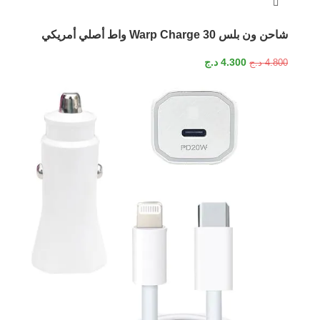
شاحن ون بلس Warp Charge 30 واط أصلي أمريكي
4.300
د.ج
4.800
د.ج