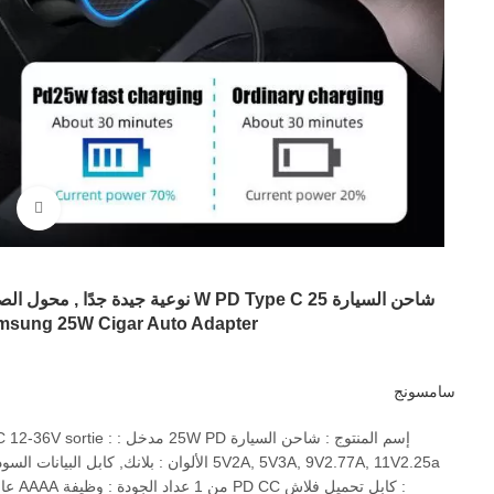
اضغ
شاحن السيارة 25 W PD Type C نوعية جيدة جدًا , محول
msung 25W Cigar Auto Adapter
سامسونج
إسم المنتوج : شاحن السيارة 25W PD مدخل : -36V sortie
5V2A, 5V3A, 9V2.77A, 11V2.25a الألوان : بلانك, كابل البيانات الس
: كابل تحميل فلاش PD CC من 1 عدا