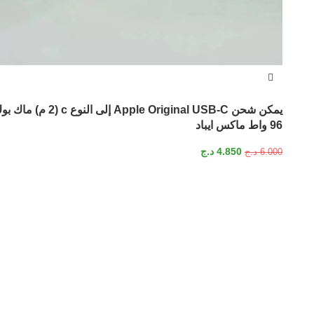
يمكن شحن Apple Original USB-C إلى النوع c (2 م) م
96 واط ماكس ايباد
4.850
د.ج
6.000
د.ج
اشترك في نشرتنا الإخبارية