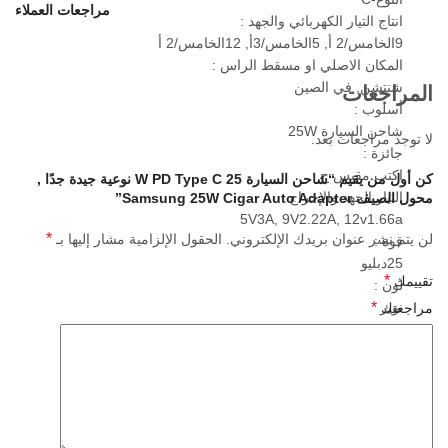
مراجعات العملاء
انتاج التيار الكهربائي والجهد :
9الخامس/2 أ, 5الخامس/3أ, 12الخامس/2 أ
المكان الاصلي او مسقط الراس :
شنتشن, في الصين
المراجعات
أسلوب :
شاحن السيارة 25W
لا توجد مراجعات بعد.
جائزة :
اكتب مقبس ج
كن أول من يقيم “شاحن السيارة 25 W PD Type C نوعية جيدة جدًا ,
التيار الجهد والإخراج :
محول الصيف Samsung 25W Cigar Auto Adapter”
5V3A, 9V2.22A, 12v1.66a
*
لن يتم نشر عنوان بريدك الإلكتروني.
الحقول الإلزامية مشار إليها بـ
قوة :
25دبليو
*
تقييمك
لون :
*
نوير
مراجعتك
يستخدم :
إعادة شحن الهاتف المحمول
الوزن :
15ز
شعار :
oui