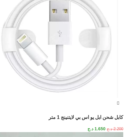
كابل شحن ابل يو اس بي لايتنينج 1 متر
1.650
د.ج
2.200
د.ج