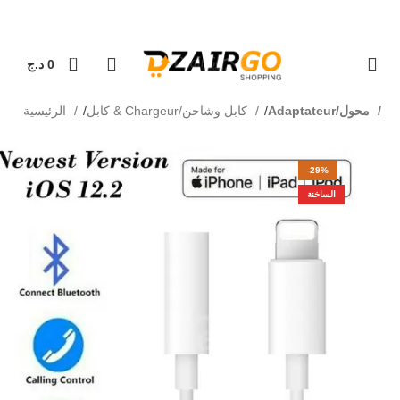
التوصيل 69 ولاية - توصيل 69 يصرف
كل طلبية ثانية معها ه
0
0
د.ج
Adaptateur/محول
كابل & Chargeur/كابل وشاحن
الرئيسية
-29%
الساخنة