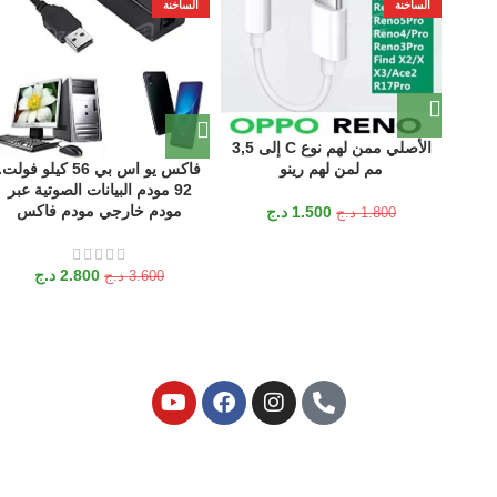
الساخنة
الساخنة
الأصلي ممن لهم نوع C إلى 3,5
مم لمن لهم رينو
فاكس يو اس بي 56 كيلو فولت.
92 مودم البيانات الصوتية عبر
مودم خارجي مودم فاكس
1.500
د.ج
1.800
د.ج
2.800
د.ج
3.600
د.ج
اشترك في نشرتنا الإخبارية