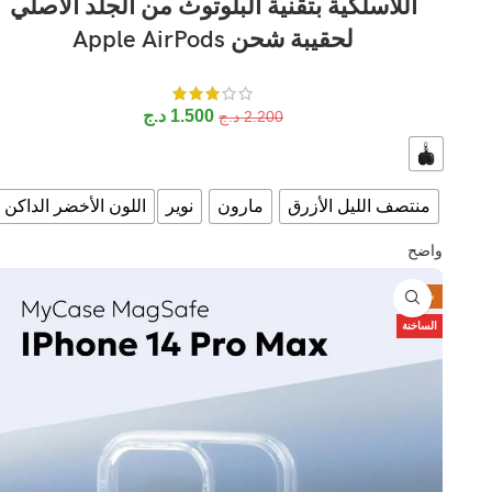
اللاسلكية بتقنية البلوتوث من الجلد الأصلي
لحقيبة شحن Apple AirPods
1.500
د.ج
2.200
د.ج
منتصف الليل الأزرق
مارون
نوير
اللون الأخضر الداكن
واضح
-29%
الساخنة