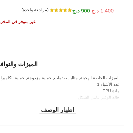
(مراجعة واحدة)
1.400
د.ج
900
د.ج
غير متوفر في المخز
الميزات والتواف
الميزات الخاصة الهجينة, مثاليا, صدمات, حماية مزدوجة, حماية الكاميرا
عدد الأشياء 1
مادة TPU
حالة الوفير عامل الشكل
مجموعات Fabricant WESTERN
وزن السلعة 100 جرام