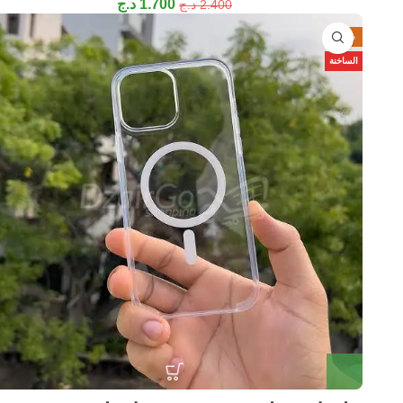
1.700
د.ج
2.400
د.ج
-38%
الساخنة