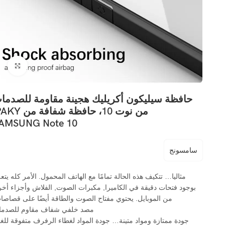
اضغ
حافظة سيليكون أكريليك هجينة مقاومة للصدما
من نوت 10، حافظة شفافة 
AMSUNG Note 10
سامسونج
مثاليا… تتكيف هذه الحالة تمامًا مع الهاتف المحمول. الأمر كله يتع
بوجود فتحات دقيقة في الكاميرا, مكبرات الصوت, الفلاش وأجزاء أخ
من الموبايل. يحتوي مفتاح الصوت والطاقة أيضًا على قصاصا
مصد خلفي شفاف مقاوم للصدم
جودة ممتازة ومواد متينة… جودة المواد لغطاء الرفرف متفوقة للغا