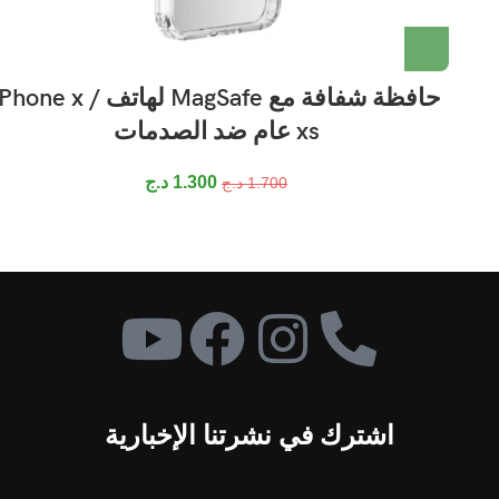
حافظة شفافة مع MagSafe لهاتف Phone x
xs عام ضد الصدمات
1.300
د.ج
1.700
د.ج
اشترك في نشرتنا الإخبارية