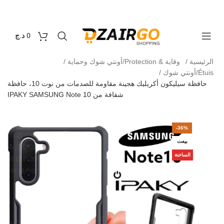
التوصيل 69 ولاية - توصيل 69 يصرف
كل طلبية ثانية معه
0
0
د.ج
الرئيسية
وقاية & Protection/أونتي شوك وحماية
Étuis/أونتي شوك
حافظة سيليكون أكريليك هجينة مقاومة للصدمات من نوت 10، حافظة
شفافة من IPAKY SAMSUNG Note 10
-36%
بيعت
الساخنة