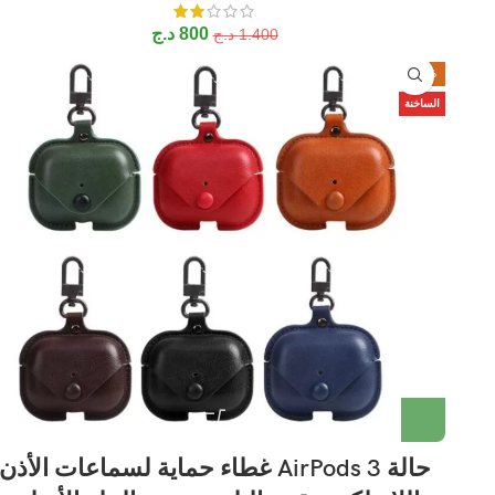
800
د.ج
1.400
د.ج
-32%
الساخنة
حالة AirPods 3 غطاء حماية لسماعات الأذن