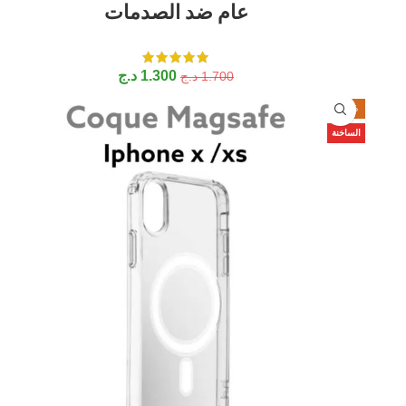
عام ضد الصدمات
1.300
د.ج
1.700
د.ج
-24%
الساخنة