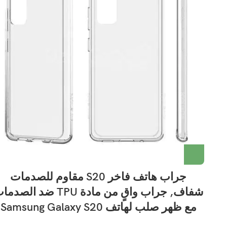
جراب هاتف فاخر S20 مقاوم للصدمات
شفاف, جراب واقٍ من مادة TPU ضد الصد
مع ظهر صلب لهاتف Samsung Galaxy S20