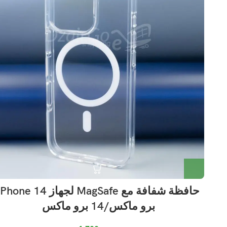
حافظة شفافة مع MagSafe لجهاز hone 14
برو ماكس/14 برو ماكس