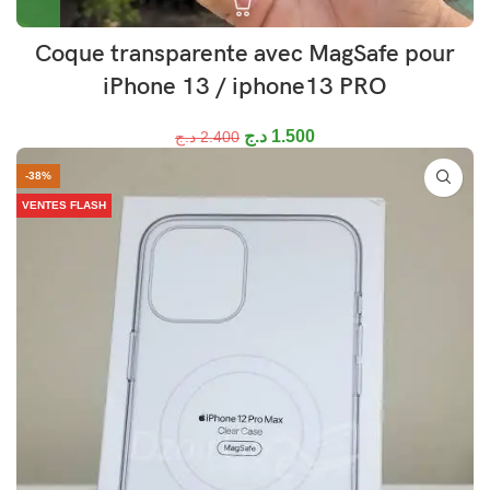
Coque transparente avec MagSafe pour
iPhone 13 / iphone13 PRO
د.ج
1.500
د.ج
2.400
-38%
VENTES FLASH