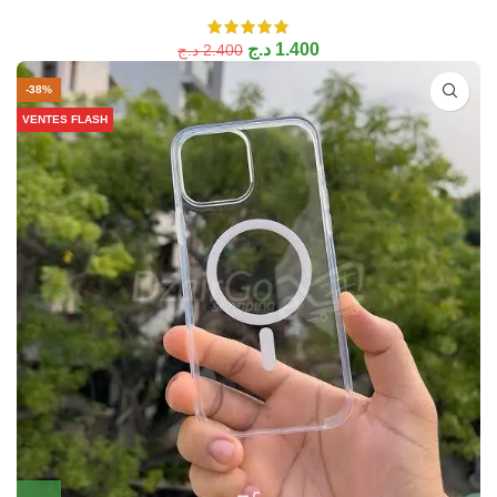
د.ج
1.400
د.ج
2.400
-38%
VENTES FLASH