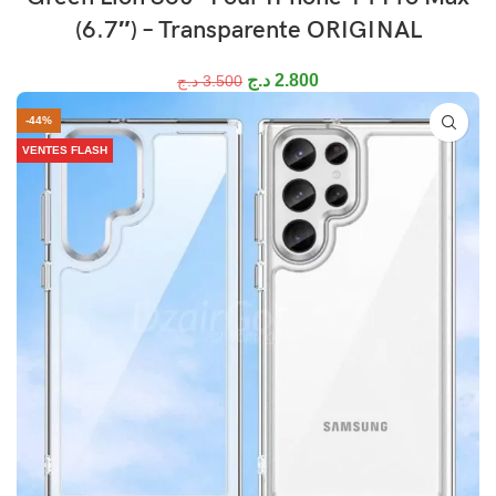
(6.7″) – Transparente ORIGINAL
د.ج
2.800
د.ج
3.500
-44%
VENTES FLASH