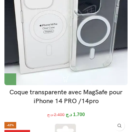
Coque transparente avec MagSafe pour
iPhone 14 PRO /14pro
د.ج
1.700
د.ج
2.400
-42%