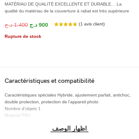
MATÉRIAU DE QUALITÉ EXCELLENTE ET DURABLE… La
qualité du matériau de la couverture à rabat est très supérieure
(
1
avis client)
د.ج
1.400
د.ج
900
Rupture de stock
Caractéristiques et compatibilité
Caractéristiques spéciales Hybride, ajustement parfait, antichoc,
double protection, protection de l’appareil photo
Nombre d’objets ‎1
Matériel ‎TPU
Facteur de forme ‎Pare-chocs Cas
Fabricant ‎COLLECTIONS WESTERN
Poids de l’article ‎100g