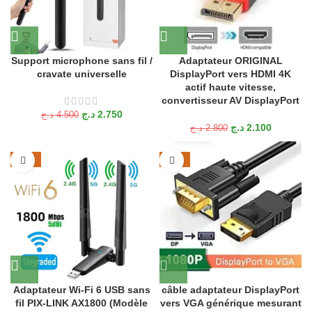
Support microphone sans fil /
Adaptateur ORIGINAL
cravate universelle
DisplayPort vers HDMI 4K
actif haute vitesse,
convertisseur AV DisplayPort
د.ج
2.750
د.ج
4.500
د.ج
2.100
د.ج
2.800
-25%
-24%
Adaptateur Wi-Fi 6 USB sans
câble adaptateur DisplayPort
fil PIX-LINK AX1800 (Modèle
vers VGA générique mesurant