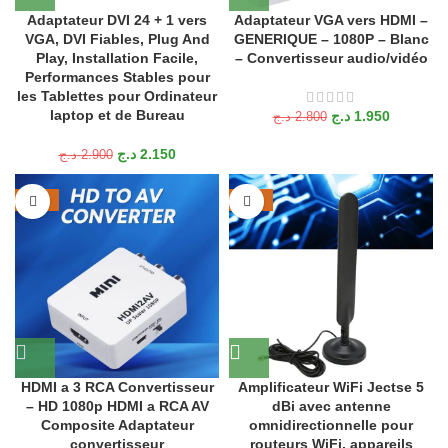
Adaptateur DVI 24 + 1 vers
Adaptateur VGA vers HDMI –
VGA, DVI Fiables, Plug And
GENERIQUE – 1080P – Blanc
Play, Installation Facile,
– Convertisseur audio/vidéo
Performances Stables pour
les Tablettes pour Ordinateur
laptop et de Bureau
د.ج
1.950
د.ج
2.800
د.ج
2.150
د.ج
2.900
-35%
-23%
HDMI a 3 RCA Convertisseur
Amplificateur WiFi Jectse 5
– HD 1080p HDMI a RCA AV
dBi avec antenne
Composite Adaptateur
omnidirectionnelle pour
convertisseur
routeurs WiFi, appareils