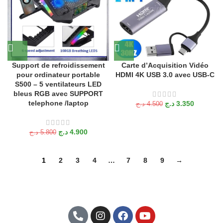
Support de refroidissement
Carte d’Acquisition Vidéo
pour ordinateur portable
HDMI 4K USB 3.0 avec USB-C
S500 – 5 ventilateurs LED
bleus RGB avec SUPPORT
telephone /laptop
د.ج
3.350
د.ج
4.500
د.ج
4.900
د.ج
5.800
1
2
3
4
…
7
8
9
→