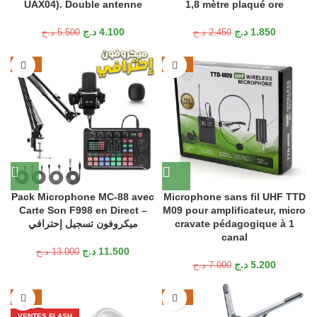
UAX04). Double antenne
1,8 mètre plaqué ore
د.ج
4.100
د.ج
1.850
د.ج
5.500
د.ج
2.450
-12%
-26%
Pack Microphone MC-88 avec
Microphone sans fil UHF TTD
Carte Son F998 en Direct –
M09 pour amplificateur, micro
ميكروفون تسجيل إحترافي
cravate pédagogique à 1
canal
د.ج
11.500
د.ج
13.000
د.ج
5.200
د.ج
7.000
-23%
-36%
VENTES FLASH