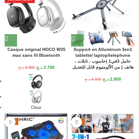
Casque original HOCO W35
Support en Alluminum 3en1
max sans fil Bluetooth
tablette/ laptop/telephone
حامل 3في1 (حاسوب ، تابلات ،
هاتف ) من الألومنيوم قابل للتعديل
د.ج
3.700
د.ج
4.800
د.ج
2.900
د.ج
4.500
Clear
-16%
-26%