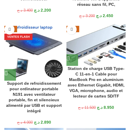
réseau sans fil, PC,
د.ج
2.200
د.ج
3.400
د.ج
2.450
د.ج
3.200
-28%
-22%
VENTES FLASH
Station de charge USB Type-
C 11-en-1 Cable pour
MacBook Pro en aluminium
Support de refroidissement
avec Ethernet Gigabit, HDMI,
pour ordinateur portable
VGA, microphone, audio et
N191 avec ventilateur
lecteur de cartes SD/TF
portable, fin et silencieux
alimenté par USB et support
د.ج
8.950
د.ج
11.500
intégré
د.ج
2.890
د.ج
4.000