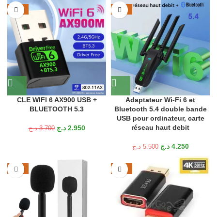
-20%
-23%
CLE WIFI 6 AX900 USB +
Adaptateur Wi-Fi 6 et
BLUETOOTH 5.3
Bluetooth 5.4 double bande
USB pour ordinateur, carte
réseau haut debit
د.ج
2.950
د.ج
3.700
د.ج
4.250
د.ج
5.500
-39%
-25%