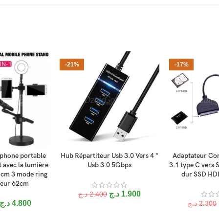
-21%
-17%
éphone portable
Hub Répartiteur Usb 3.0 Vers 4 *
Adaptateur Con
ANIER
AJOUTER AU PANIER
AJOUTER AU P
t avec la lumière
Usb 3.0 5Gbps
3.1 type C vers 
 cm 3 mode ring
dur SSD HDD
teur 62cm
د.ج
1.900
د.ج
2.400
د.ج
4.800
د.ج
2.300