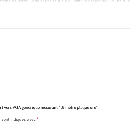
ystème de verrouillage et une feuille d’aluminium gainée de PVC pour 
or et les conducteurs en cuivre étamé garantissent une excellente quali
o élevée et prend en charge les résolutions jusqu’à 1080p à 60 Hz et 
permet d’étendre le bureau ou d’utiliser le mode miroir pour un affichag
onnexion sécurisée ; appuyez sur son bouton de déverrouillage avant d
briqué en ABS, un matériau écologique, robuste, résistant à la chaleur et 
acile à installer, il ne nécessite aucune configuration. Compact et facile
omme écran de projection intérieur et extérieur. Un indispensable pour 
Port vers VGA générique mesurant 1,8 mètre plaqué ore”
*
s sont indiqués avec