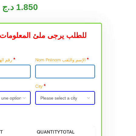
د.ج
1.850
للطلب يرجى ملئ المعلومات 
*
*
Nom Prénom الإسم واللقب
Téléphone رقم الهاتف
*
City
T
QUANTITY
TOTAL