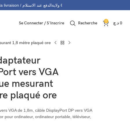
التوصيل 69 ولاية - Livraison 69 wilaya
Paiement à la livraison / الدفع عند الاستلام
0
Se Connecter / S'Inscrire
Recherche
د.ج
0
surant 1,8 mètre plaqué ore
daptateur
Port vers VGA
ue mesurant
re plaqué ore
 vers VGA de 1,8m, câble DisplayPort DP vers VGA
 pour ordinateur, ordinateur portable, téléviseur,