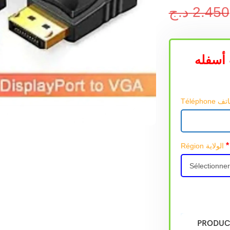
د.ج
2.450
أسفله
*
Région الولاية
PRODUC