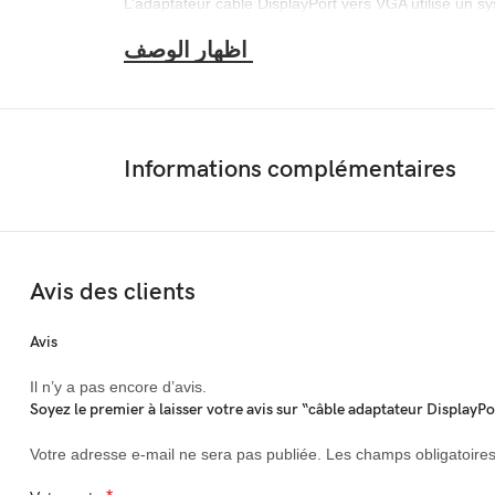
L’adaptateur câble DisplayPort vers VGA utilise un s
contre les pertes de signal. Les connecteurs plaqués 
résistance à l’oxydation et à la corrosion.
L’adaptateur DP mâle vers VGA offre une qualité vidé
60 Hz. Compatible avec tous les ports d’affichage, il 
bureautiques.
Informations complémentaires
Le connecteur DP est doté de loquets assurant une c
conçue pour résister à la torsion, et le boîtier est fa
Ce produit est prêt à l’emploi et démarre rapidement. F
Avis des clients
conférence, les écoles, les salles de formation ou c
familiaux.
Avis
Il n’y a pas encore d’avis.
Soyez le premier à laisser votre avis sur “câble adaptateur Display
Votre adresse e-mail ne sera pas publiée.
Les champs obligatoire