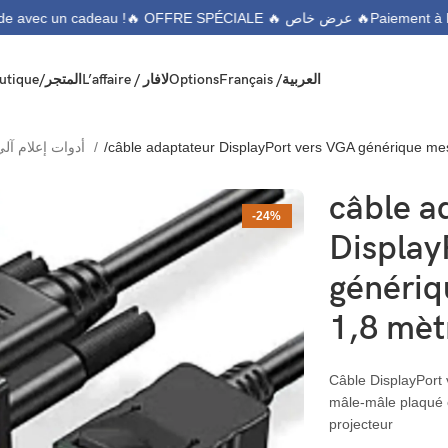
🔥 OFFRE SPÉCIALE 🔥 عرض خاص 🔥
ommande avec un cadeau !
Boutique/المتجر
L’affaire / لافار
Options
Français /
العربية
Consommable Informatique/أدوات إعلام آلي
câble adaptateur DisplayPort vers VGA générique me
câble a
-24%
Display
génériq
1,8 mèt
Câble DisplayPort
mâle-mâle plaqué or
projecteur