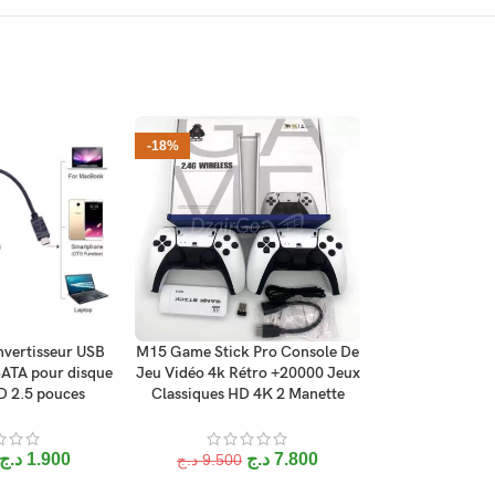
-18%
-28%
vertisseur USB
M15 Game Stick Pro Console De
Connecteur U
ANIER
AJOUTER AU PANIER
AJOUTER AU P
SATA pour disque
Jeu Vidéo 4k Rétro +20000 Jeux
pour iPhone –
 2.5 pouces
Classiques HD 4K 2 Manette
données des
د.ج
3.200
د.ج
1.900
د.ج
7.800
د.ج
9.500