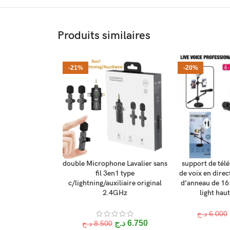
Produits similaires
-21%
-20%
double Microphone Lavalier sans
support de tél
AJOUTER AU PANIER
AJOUTER AU P
fil 3en1 type
de voix en direc
c/lightning/auxiliaire original
d’anneau de 16
2.4GHz
light hau
د.ج
6.000
د.ج
6.750
د.ج
8.500