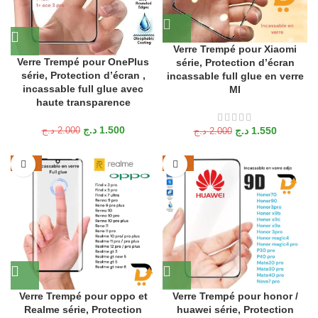
Verre Trempé pour Xiaomi
Verre Trempé pour OnePlus
série, Protection d’écran
série, Protection d’écran ,
incassable full glue en verre
incassable full glue avec
MI
haute transparence
د.ج
1.500
د.ج
1.550
د.ج
2.000
د.ج
2.000
-25%
-25%
Verre Trempé pour oppo et
Verre Trempé pour honor /
Realme série, Protection
huawei série, Protection