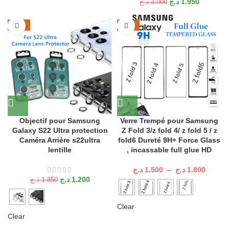
د.ج
1.950
د.ج
3.000
-35%
-25%
Objectif pour Samsung
Verre Trempé pour Samsung
Galaxy S22 Ultra protection
Z Fold 3/z fold 4/ z fold 5 / z
Caméra Arrière s22ultra
fold6 Dureté 9H+ Force Glass
lentille
, incassable full glue HD
د.ج
1.500
–
د.ج
1.800
د.ج
1.200
د.ج
1.850
Clear
Clear