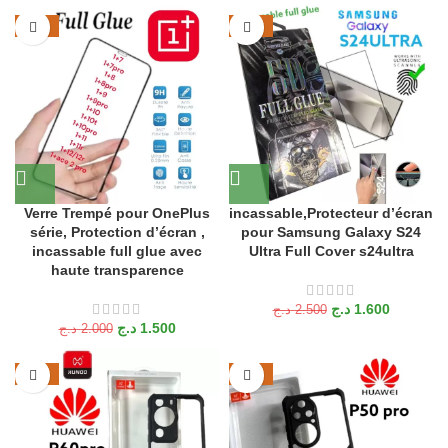
-25%
-36%
Verre Trempé pour OnePlus
incassable,Protecteur d’écran
série, Protection d’écran ,
pour Samsung Galaxy S24
incassable full glue avec
Ultra Full Cover s24ultra
haute transparence
د.ج
1.600
د.ج
2.500
د.ج
1.500
د.ج
2.000
-22%
-20%