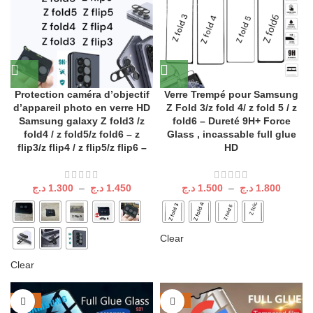
Protection caméra d’objectif
Verre Trempé pour Samsung
d’appareil photo en verre HD
Z Fold 3/z fold 4/ z fold 5 / z
Samsung galaxy Z fold3 /z
fold6 – Dureté 9H+ Force
fold4 / z fold5/z fold6 – z
Glass , incassable full glue
flip3/z flip4 / z flip5/z flip6 –
HD
د.ج
1.300
–
د.ج
1.450
د.ج
1.500
–
د.ج
1.800
Clear
Clear
-30%
-23%