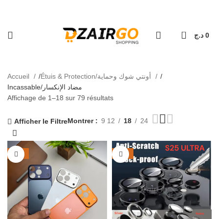
كل طلبية ثانية معها هدية 🎁 - Chaque deuxième c
ال - Livraison 69 wilaya
0
د.ج
0
Incassable/مضاد الإنكسار
Accueil
Étuis & Protection/أونتي شوك وحماية
Incassable/مضاد الإنكسار
Affichage de 1–18 sur 79 résultats
Montrer
9 12
18
24
Afficher le Filtre
-48%
-38%