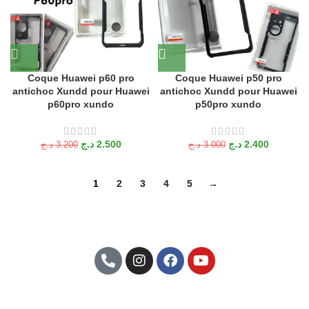
Coque Huawei p60 pro
Coque Huawei p50 pro
antichoc Xundd pour Huawei
antichoc Xundd pour Huawei
p60pro xundo
p50pro xundo
د.ج
2.500
د.ج
2.400
د.ج
3.200
د.ج
3.000
1
2
3
4
5
→