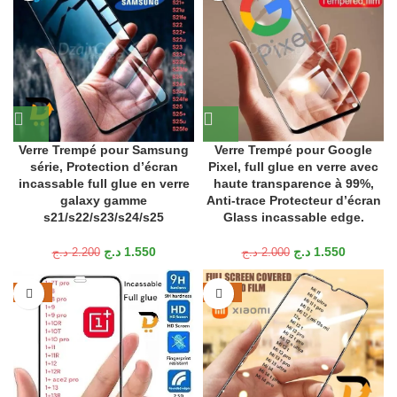
Verre Trempé pour Samsung
Verre Trempé pour Google
série, Protection d’écran
Pixel, full glue en verre avec
incassable full glue en verre
haute transparence à 99%,
galaxy gamme
Anti-trace Protecteur d’écran
s21/s22/s23/s24/s25
Glass incassable edge.
د.ج
1.550
د.ج
1.550
د.ج
2.200
د.ج
2.000
-25%
-23%