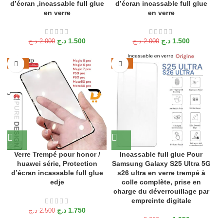
d’écran ,incassable full glue
d’écran incassable full glue
en verre
en verre
د.ج
1.500
د.ج
1.500
د.ج
2.000
د.ج
2.000
-30%
-35%
Verre Trempé pour honor /
Incassable full glue Pour
huawei série, Protection
Samsung Galaxy S25 Ultra 5G
d’écran incassable full glue
s26 ultra en verre trempé à
edje
colle complète, prise en
charge du déverrouillage par
empreinte digitale
د.ج
1.750
د.ج
2.500