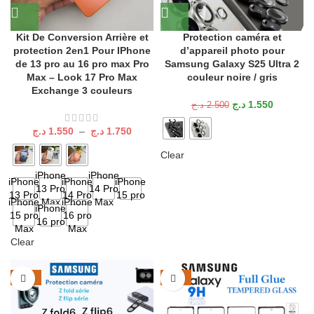
Kit De Conversion Arrière et
Protection caméra et
protection 2en1 Pour IPhone
d’appareil photo pour
de 13 pro au 16 pro max Pro
Samsung Galaxy S25 Ultra 2
Max – Look 17 Pro Max
couleur noire / gris
Exchange 3 couleurs
د.ج
1.550
د.ج
2.500
د.ج
1.550
–
د.ج
1.750
Clear
iPhone
iPhone
iPhone
iPhone
iPhone
13 Pro
14 Pro
13 Pro
14 Pro
15 pro
iPhone
Max
iPhone
Max
iPhone
15 pro
16 pro
16 pro
Max
Max
Clear
-39%
-25%