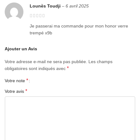
smartphone. Nous avons également amélioré la conception du
Lounès Toudji
–
6 avril 2025
qui est revêtue d’une matière oléophobique évitant les traces de
doigts et les tâches.
Je passerai ma commande pour mon honor verre
Glass full glue curved
trempé x9b
Curved protector
Ajouter un Avis
Honor70
Votre adresse e-mail ne sera pas publiée.
Les champs
*
obligatoires sont indiqués avec
Honor90
*
Votre note
Honor3pro
*
Votre avis
Honor x9b
Honor X9d
X9 d
Honor x9c