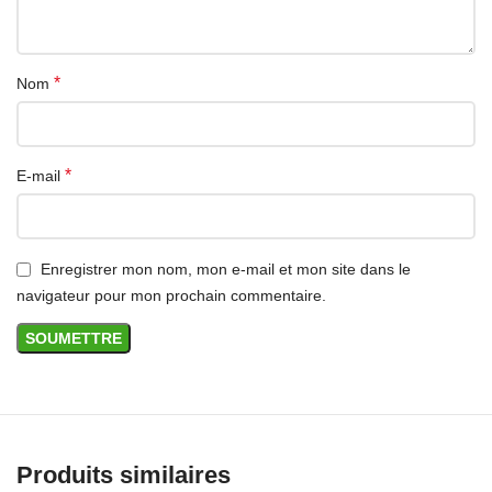
Honor x9a
Honor 3pro
*
Nom
Honor magic4
Honor magic4 pro
*
E-mail
P30 pro
P40 pro
Enregistrer mon nom, mon e-mail et mon site dans le
navigateur pour mon prochain commentaire.
Mate20 pro
Mate30 pro
Mate40 pro
Nova7 pro
Produits similaires
Si vous ne trouvez pas le protecteur d’écran que vous