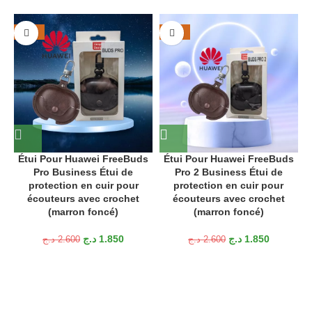
recherchez, nous pouvons vous le fournir ; il suffit de nous le
demander.
-29%
-29%
إذا
لم
تتمكن
من
العثور
على
واقي
الشاشة
ا
Étui Pour Huawei FreeBuds
Étui Pour Huawei FreeBuds
Pro Business Étui de
Pro 2 Business Étui de
protection en cuir pour
protection en cuir pour
écouteurs avec crochet
écouteurs avec crochet
(marron foncé)
(marron foncé)
د.ج
1.850
د.ج
1.850
د.ج
2.600
د.ج
2.600