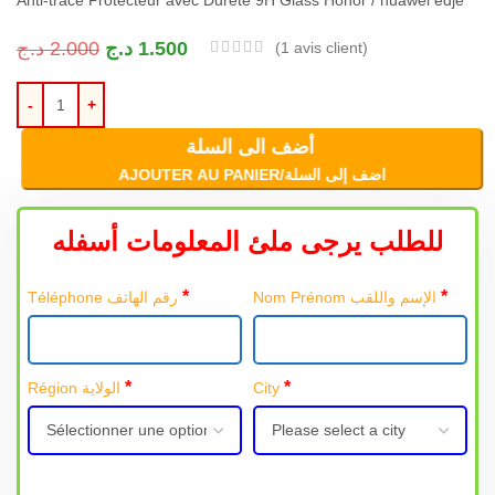
د.ج
2.000
د.ج
1.500
(
1
avis client)
أضف الى السلة
AJOUTER AU PANIER/اضف إلى السلة
للطلب يرجى ملئ المعلومات أسفله
*
*
Nom Prénom الإسم واللقب
Téléphone رقم الهاتف
*
*
Région الولاية
City