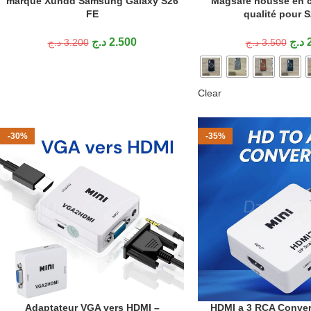
marque Xundd Samsung Galaxy S26
Magsafe housse en c
FE
qualité pour 
د.ج
2.500
د.ج
د.ج
3.200
د.ج
3.500
Clear
-30%
-35%
Adaptateur VGA vers HDMI –
HDMI a 3 RCA Conver
AJOUTER AU PANIER
AJOUTER AU PANIER