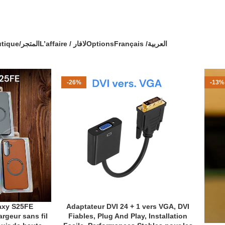
🔥 OFFRE SPÉCIALE 🔥 عرض خاص 🔥
 commande avec un cadeau !
Boutique/المتجر
L’affaire / لافار
Options
Français /
العربية
PANIER
LA CAISSE
AFIN DE REMPLIR
-26%
-13%
axy S25FE
Adaptateur DVI 24 + 1 vers VGA, DVI
AJOUTER AU PANIER
rgeur sans fil
Fiables, Plug And Play, Installation