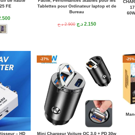
uir de haute
Facile, Performances Stables pour les
CHAR
AJOUT
S25 FE
Tablettes pour Ordinateur laptop et de
17
Bureau
60W
2.500
د.ج
2.150
د.ج
2.900
-27%
-25%
Man
AJOUT
tisseur – HD
Mini Chargeur Voiture QC 3.0 + PD 30w
AJOUTER AU PANIER