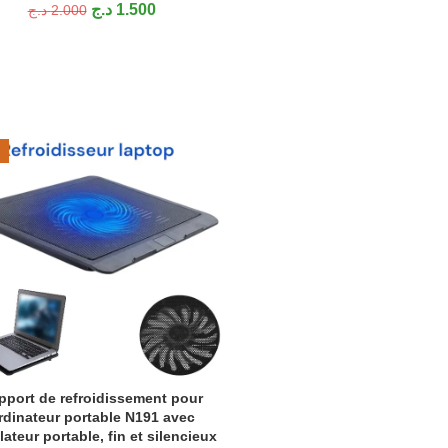
د.ج
1.500
د.ج
2.000
ES FLASH
pport de refroidissement pour
ER AU PANIER
rdinateur portable N191 avec
lateur portable, fin et silencieux