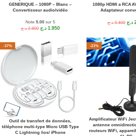
GENERIQUE – 1080P – Blanc –
1080p HDMI a RCA A
Convertisseur audio/vidéo
Adaptateur conve
Note
5.00
sur 5
د.ج
د.ج
3.400
د.ج
1.950
د.ج
2.800
-37%
-23%
Amplificateur WiFi Jec
AJOUTER AU PANIER
Outil de transfert de données,
AJOUTER AU PANIER
antenne omnidirecti
téléphone multi-type Micro USB Type
routeurs WiFi, apparei
C Lightning /ios/ iPhone