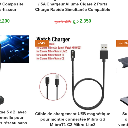
V Composite
/ 5A Chargeur Allume Cigare 2 Ports
rtisseur
Charge Rapide Simultanée Compatible
2.200
د.ج
2.350
د.ج
3.200
-24%
-28%
VENT
tse 5 dBi avec
Câble de chargement USB magnétique
Su
AJOUTER AU PANIER
AJOUT
onnelle pour
pour montre connectée Mibro GS
o
ls réseau sans
MibroT1 C2 Mibro Lite2
venti