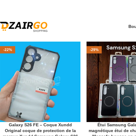
كل طلبية ثانية معها هدية 🎁 - Chaque deuxième
التوص - Livraison 69 wilaya
-22%
-29%
Galaxy S26 FE – Coque Xundd
Étui Samsung Gal
AJOUTER AU PANIER
CHOIX DES OPTIONS
Original coque de protection de la
magnétique étui de cha