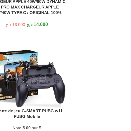
GEUR APPLE 40W/60W DYNAMIC
ER AU PANIER
 PRO MAX CHARGEUR APPLE
/40W TYPE C / ORIGINAL 100%
د.ج
14.000
د.ج
16.000
ette de jeu G-SMART PUBG w11
ER AU PANIER
PUBG Mobile
Note
5.00
sur 5