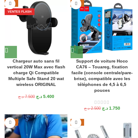
-28%
-30%
VENTES FLASH
Chargeur auto sans fil
Support de voiture Hoco
vertical 20W Max avec flash
CA76 – Touareg, fixation
charge Qi Compatible
facile (console centrale/pare-
Multiple Safe Stand 20 wat
brise), compatible avec les
wireless ORIGINAL
téléphones de 4,5 à 6,5
pouces
د.ج
5.400
د.ج
7.500
د.ج
1.750
د.ج
2.500
-33%
-29%