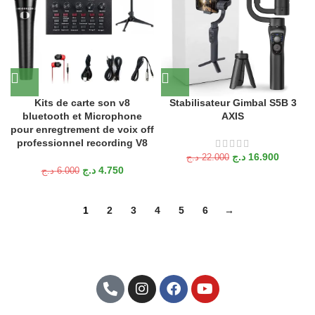
Kits de carte son v8
Stabilisateur Gimbal S5B 3
bluetooth et Microphone
AXIS
pour enregtrement de voix off
professionnel recording V8
د.ج
16.900
د.ج
22.000
د.ج
4.750
د.ج
6.000
1
2
3
4
5
6
→