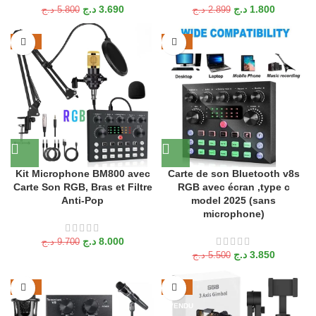
د.ج
3.690
د.ج
1.800
د.ج
5.800
د.ج
2.899
-18%
-30%
Kit Microphone BM800 avec
Carte de son Bluetooth v8s
Carte Son RGB, Bras et Filtre
RGB avec écran ,type c
Anti-Pop
model 2025 (sans
microphone)
د.ج
8.000
د.ج
9.700
د.ج
3.850
د.ج
5.500
-21%
-23%
VENDU