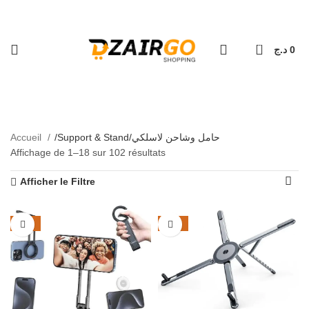
كل طلبية ثانية معها هدية 🎁 - Chaque deuxième 
التو - Livraison 69 wilaya
0
د.ج
0
Support & Stand/حامل
وشاحن لاسلكي
Accueil
Support & Stand/حامل وشاحن لاسلكي
Affichage de 1–18 sur 102 résultats
Afficher le Filtre
-31%
-36%