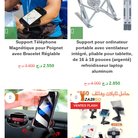
Support Téléphone
Support pour ordinateur
Magnétique pour Poignet
portable avec ventilateur
avec Bracelet Réglable
intégré, pliable pour tablette,
de 16 à 18 pouces (argenté)
refroidisseur laptop
د.ج
2.550
د.ج
3.800
aluminum
د.ج
2.850
د.ج
4.000
-43%
-44%
VENTES FLASH