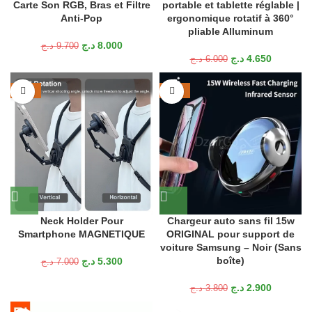
Carte Son RGB, Bras et Filtre
portable et tablette réglable |
Anti-Pop
ergonomique rotatif à 360°
pliable Alluminum
د.ج
8.000
د.ج
9.700
د.ج
4.650
د.ج
6.000
-24%
-24%
Neck Holder Pour
Chargeur auto sans fil 15w
Smartphone MAGNETIQUE
ORIGINAL pour support de
voiture Samsung – Noir (Sans
boîte)
د.ج
5.300
د.ج
7.000
د.ج
2.900
د.ج
3.800