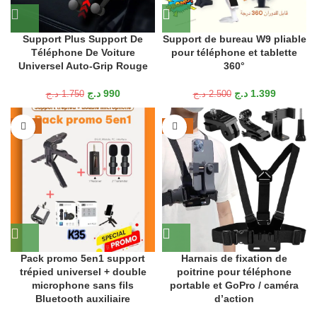
Support Plus Support De
Support de bureau W9 pliable
Téléphone De Voiture
pour téléphone et tablette
Universel Auto-Grip Rouge
360°
د.ج
990
د.ج
1.399
د.ج
1.750
د.ج
2.500
-36%
-38%
Pack promo 5en1 support
Harnais de fixation de
trépied universel + double
poitrine pour téléphone
microphone sans fils
portable et GoPro / caméra
Bluetooth auxiliaire
d’action