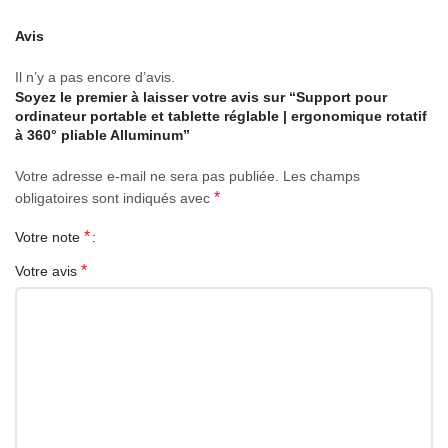
journée.
Avis
EXPÉRIENCE DE FRAPPE STABLE : Sa conception triangulaire
Il n’y a pas encore d’avis.
avec surface antidérapante assure une utilisation sans vibrations
Soyez le premier à laisser votre avis sur “Support pour
sur n’importe quel bureau, et elle est adaptée aux ordinateurs
ordinateur portable et tablette réglable | ergonomique rotatif
jusqu’à 17 pouces (43,2 cm) pour une performance fiable au
à 360° pliable Alluminum”
travail ou pendant les études.
Votre adresse e-mail ne sera pas publiée.
Les champs
pc
refroidisseur
*
obligatoires sont indiqués avec
refroidisseur
laptop
*
Votre note
*
Votre avis
support pc
Support laptop
Support ordinateur