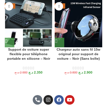
-19%
-24%
Support de voiture super
Chargeur auto sans fil 15w
flexible pour téléphone
original pour support de
portable en silicone – Noir
voiture – Noir (Sans boîte)
د.ج
2.350
د.ج
2.900
د.ج
2.900
د.ج
3.800