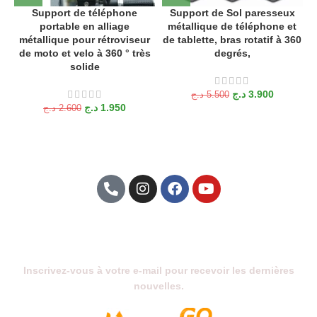
Support de téléphone
Support de Sol paresseux
portable en alliage
métallique de téléphone et
métallique pour rétroviseur
de tablette, bras rotatif à 360
de moto et velo à 360 ° très
degrés,
solide
د.ج
3.900
د.ج
5.500
د.ج
1.950
د.ج
2.600
Abonnez-Vous À Notre Newsletter
Inscrivez-vous à votre e-mail pour recevoir les dernières
nouvelles.