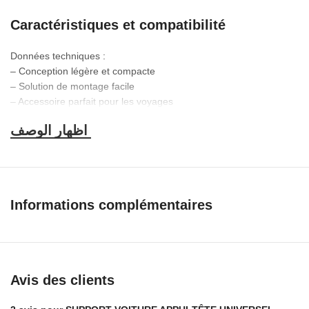
Caractéristiques et compatibilité
Données techniques :
– Conception légère et compacte
– Solution de montage facile
– Accessoire parfait pour les voyages
– Le support réglable peut contenir des tablettes de 120 mm à
220 mm de large
– Tous les boutons et ports restent entièrement accessibles
– Convient à la plupart des diamètres d’appui-tête
– Fabriqué en plastique solide et durable
– Convient pour les appareils dans les dimensions indiquées
Informations complémentaires
Avis des clients