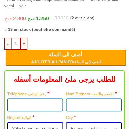
vocal – Noir
(
2
avis client)
د.ج
2.300
د.ج
1.250
13 en stock (peut être commandé)
أضف الى السلة
AJOUTER AU PANIER/اضف إلى السلة
للطلب يرجى ملئ المعلومات أسفله
*
*
Nom Prénom الإسم واللقب
Téléphone رقم الهاتف
*
*
Région الولاية
City