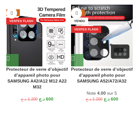
-50%
-50%
VENTES FLASH
VENDU
VENTES FLASH
Protecteur de verre d’objectif
Protecteur de verre d’objectif
P
d’appareil photo pour
d’appareil photo pour
SAMSUNG A42/A12 M12 A22
SAMSUNG A52/A72/A32
M32
Note
4.00
sur 5
د.ج
600
د.ج
600
د.ج
1.200
د.ج
1.200