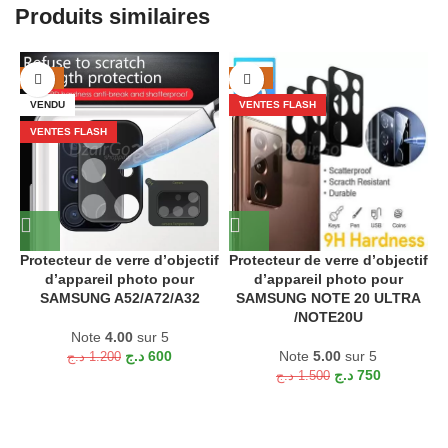
Produits similaires
-50%
-50%
VENDU
VENTES FLASH
VENTES FLASH
P
Protecteur de verre d’objectif
Protecteur de verre d’objectif
d’appareil photo pour
d’appareil photo pour
SAMSUNG A52/A72/A32
SAMSUNG NOTE 20 ULTRA
/NOTE20U
Note
4.00
sur 5
د.ج
600
Note
5.00
sur 5
د.ج
1.200
د.ج
750
د.ج
1.500