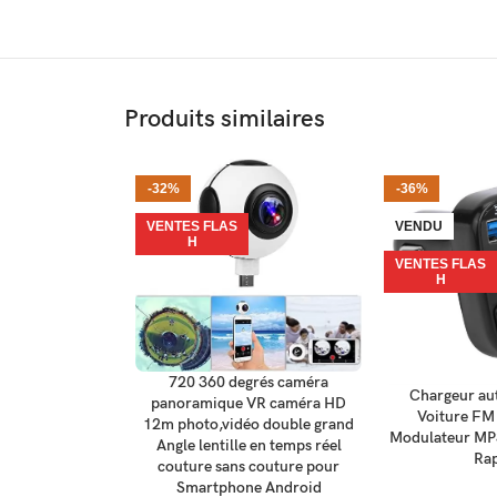
Produits similaires
-32%
-36%
VENTES FLAS
VENDU
H
VENTES FLAS
H
720 360 degrés caméra
AJOUTER AU PANIER
Chargeur aut
LIRE LA SUITE
panoramique VR caméra HD
Voiture FM
12m photo,vidéo double grand
Modulateur MP
Angle lentille en temps réel
Rap
couture sans couture pour
Smartphone Android