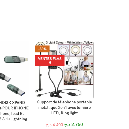
-38%
-37%
VENTES FLAS
VENTES FLAS
H
H
Support de téléphone portable
AJOUTER AU PANIER
ANDISK XPAND
ANIER
métallique 2en1 avec lumière
ve POUR IPHONE
LED, Ring light
hone, Ipad Et
Micro-crava
AJOUTER AU P
 3.1+Lightning
Microphone à pi
د.ج
2.750
د.ج
4.400
jack double p