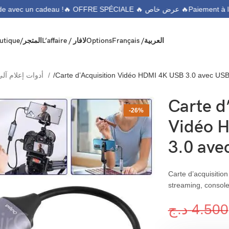
🔥 OFFRE SPÉCIALE 🔥 عرض خاص 🔥
mmande avec un cadeau !
Boutique/المتجر
L’affaire / لافار
Options
Français /
العربية
Consommable Informatique/أدوات إعلام آلي
Carte d’Acquisition Vidéo HDMI 4K USB 3.0 avec US
Carte d
-26%
Vidéo 
3.0 ave
Carte d’acquisitio
streaming, console
د.ج
4.500