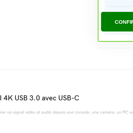
MI 4K USB 3.0 avec USB-C
urer un signal vidéo et audio depuis une console, une caméra, un PC o
e, les visioconférences et la création de contenu.