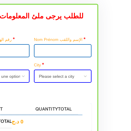
للطلب يرجى ملئ المعلومات 
*
*
Nom Prénom الإسم واللقب
Téléphone رقم الهاتف
*
City
T
QUANTITY
TOTAL
TOTAL
د.ج
0