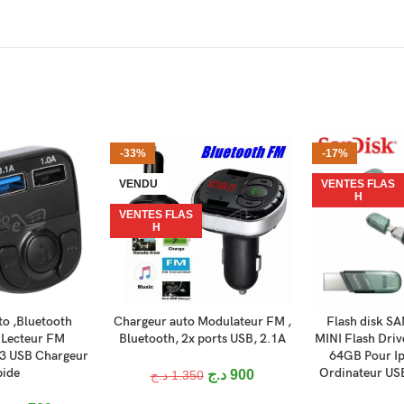
-33%
-17%
VENDU
VENTES FLAS
H
VENTES FLAS
H
o ,Bluetooth
Chargeur auto Modulateur FM ,
Flash disk S
LIRE LA SUITE
AJOUTER AU P
 Lecteur FM
Bluetooth, 2x ports USB, 2.1A
MINI Flash Dri
3 USB Chargeur
64GB Pour Ip
ide
Ordinateur USB
د.ج
900
د.ج
1.350