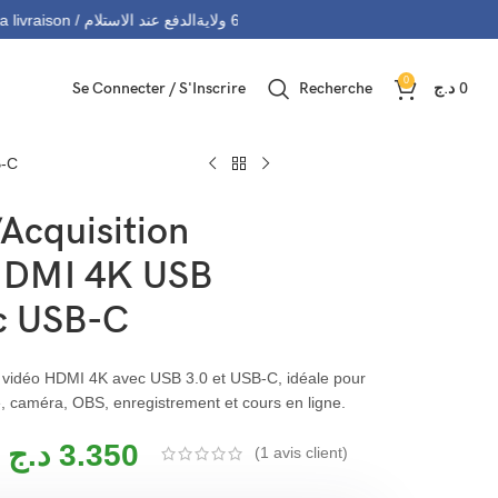
التوصيل 69 ولاية - Livraison 69 wilaya
Paiement à la livraison / الدفع عند الاستلام
0
Se Connecter / S'Inscrire
Recherche
د.ج
0
B-C
’Acquisition
HDMI 4K USB
c USB-C
n vidéo HDMI 4K avec USB 3.0 et USB-C, idéale pour
, caméra, OBS, enregistrement et cours en ligne.
د.ج
3.350
(
1
avis client)