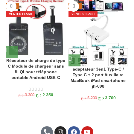
-29%
-29%
VENTES FLASH
VENTES FLASH
v
Récepteur de charge de type
C Module de chargeur sans
adaptateur 3en1 Type-C /
fil QI pour téléphone
Type C + 2 port Auxiliaire
portable Android USB-C
MacBook iPad smartphone
jh-098
د.ج
2.350
د.ج
3.300
د.ج
3.700
د.ج
5.200