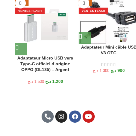
-20%
-31%
VENTES FLASH
VENTES FLASH
Adaptateur Mini câble US
V3 OTG
Adaptateur Micro USB vers
Type-C officiel d’origine
OPPO (DL135) – Argent
د.ج
900
د.ج
1.300
د.ج
1.200
د.ج
1.500