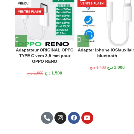
VENDU
VENTES FLASH
VENTES FLASH
Adaptateur ORIGINAL OPPO
Adapter iphone iOS/auxilai
TYPE C vers 3,5 mm pour
bluetooth
OPPO RENO
د.ج
1.000
د.ج
1.400
د.ج
1.500
د.ج
1.800