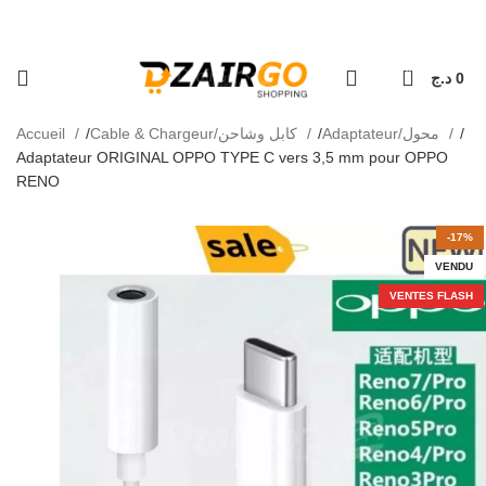
كل طلبية ثانية معها هدية 🎁 - Chaque deuxièm
التوصيل - Livraison 69 wilaya
0
د.ج
0
Accueil
Cable & Chargeur/كابل وشاحن
Adaptateur/محول
Adaptateur ORIGINAL OPPO TYPE C vers 3,5 mm pour OPPO
RENO
-17%
VENDU
VENTES FLASH