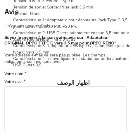
Tension d’entrée: Entrée: Type c
Tension de sortie: Sortie: Prise jack 3,5 mm
Avis
Couleur: Blanc
Caractéristique 1: Adaptateur pour écouteurs Jack Type C 3,5
Il n’y a pas encore d’avis.
pour Huawei Mate 20 P30 P20 Pro
Caractéristique 2: USB C vers adaptateur casque 3,5 mm pour
Soyez le premier à laisser votre avis sur “Adaptateur
Xiaomi Redmi Note 7 Mi 9 8 9t a3
ORIGINAL OPPO TYPE C vers 3,5 mm pour OPPO RENO”
Caractéristique 3 : adaptateur USB type C ; Connecteur jack de
type C vers 3,5 mm
Votre adresse e-mail ne sera pas publiée.
Les champs
Caractéristique 4 : convertisseurs d’adaptateur audio auxiliaire
*
obligatoires sont indiqués avec
USB C vers 3,5
*
Votre note
*
Votre avis