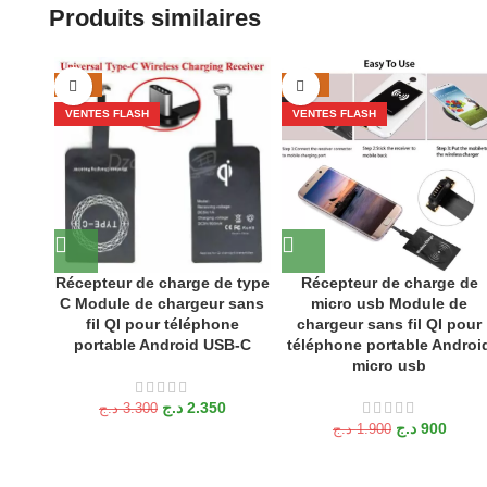
Produits similaires
-29%
-53%
VENTES FLASH
VENTES FLASH
Récepteur de charge de type
Récepteur de charge de
C Module de chargeur sans
micro usb Module de
fil QI pour téléphone
chargeur sans fil QI pour
portable Android USB-C
téléphone portable Androi
micro usb
د.ج
2.350
د.ج
3.300
د.ج
900
د.ج
1.900