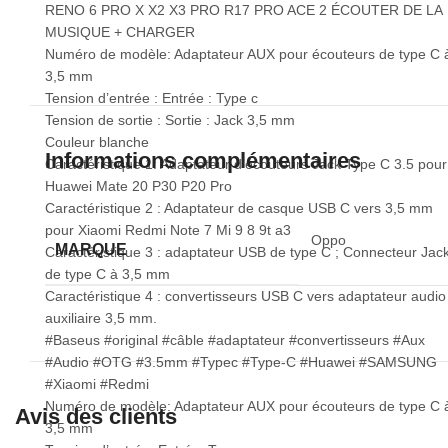
RENO 6 PRO X X2 X3 PRO R17 PRO ACE 2 ÉCOUTER DE LA
MUSIQUE + CHARGER
Numéro de modèle: Adaptateur AUX pour écouteurs de type C 
3,5 mm
Tension d’entrée : Entrée : Type c
Tension de sortie : Sortie : Jack 3,5 mm
Couleur blanche
Informations complémentaires
Caractéristique 1: Adaptateur d’écouteurs Jack Type C 3.5 pour
Huawei Mate 20 P30 P20 Pro
Caractéristique 2 : Adaptateur de casque USB C vers 3,5 mm
pour Xiaomi Redmi Note 7 Mi 9 8 9t a3
Oppo
MARQUE
Caractéristique 3 : adaptateur USB de type C ; Connecteur Jac
de type C à 3,5 mm
Caractéristique 4 : convertisseurs USB C vers adaptateur audio
auxiliaire 3,5 mm.
#Baseus #original #câble #adaptateur #convertisseurs #Aux
#Audio #OTG #3.5mm #Typec #Type-C #Huawei #SAMSUNG
#Xiaomi #Redmi
Numéro de modèle: Adaptateur AUX pour écouteurs de type C 
Avis des clients
3,5 mm